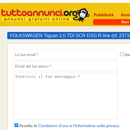
Pubblicità
Aiut
Bari
VOLKSWAGEN Tiguan 2.0 TDI SCR DSG R line (rif. 2371
In
Accetto le
Condizioni d'uso
e l'
Informativa sulla privacy