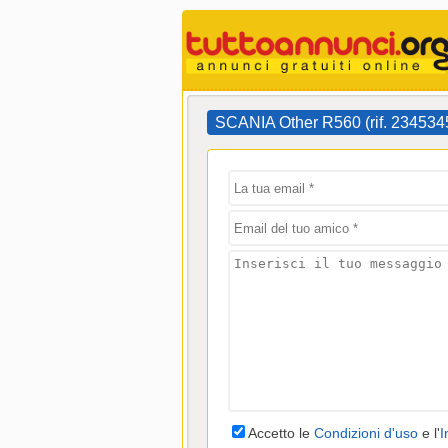
SCANIA Other R560 (rif. 23453
Accetto le
Condizioni d'uso
e l'
I