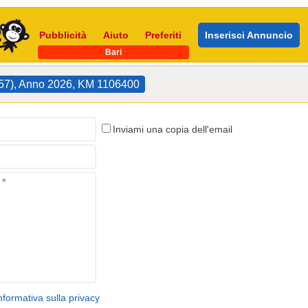
Pubblicità
Aiuto
Preferiti
Inserisci Annuncio
Bari
457), Anno 2026, KM 1106400
Inviami una copia dell'email
nformativa sulla privacy