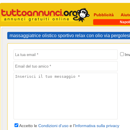
Pubblicità
Aiut
Napol
massaggiatrice olistico sportivo relax con olio via pergol
In
Accetto le
Condizioni d'uso
e l'
Informativa sulla privacy