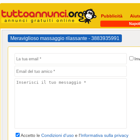
Pubblicità
Aiut
Napol
Meraviglioso massaggio rilassante - 3883935991
In
Accetto le
Condizioni d'uso
e l'
Informativa sulla privacy