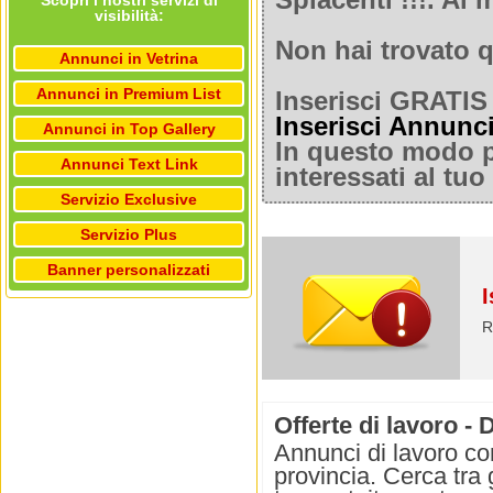
Spiacenti !!!. A
Scopri i nostri servizi di
visibilità:
Non hai trovato q
Annunci in Vetrina
Annunci in Premium List
Inserisci GRATIS 
Inserisci Annunc
Annunci in Top Gallery
In questo modo po
Annunci Text Link
interessati al tu
Servizio Exclusive
Servizio Plus
Banner personalizzati
I
R
Offerte di lavoro -
Annunci di lavoro co
provincia. Cerca tra g