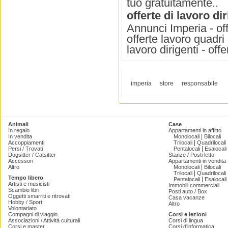
tuo gratuitamente..
offerte di lavoro di
Annunci Imperia - off
offerte lavoro quadri d
lavoro dirigenti - off
imperia
store
responsabile
Animali
Case
In regalo
Appartamenti in affitto
|
In vendita
Monolocali
Bilocali
|
Accoppiamenti
Trilocali
Quadrilocali
|
Persi / Trovati
Pentalocali
Esalocali
Dogsitter / Catsitter
Stanze / Posti letto
Accessori
Appartamenti in vendita
|
Altro
Monolocali
Bilocali
|
Trilocali
Quadrilocali
Tempo libero
|
Pentalocali
Esalocali
Artisti e musicisti
Immobili commerciali
Scambio libri
Posti auto / Box
Oggetti smarriti e ritrovati
Casa vacanze
Hobby / Sport
Altro
Volontariato
Compagni di viaggio
Corsi e lezioni
Associazioni / Attività culturali
Corsi di lingua
Corsi e master
Corsi d'informatica