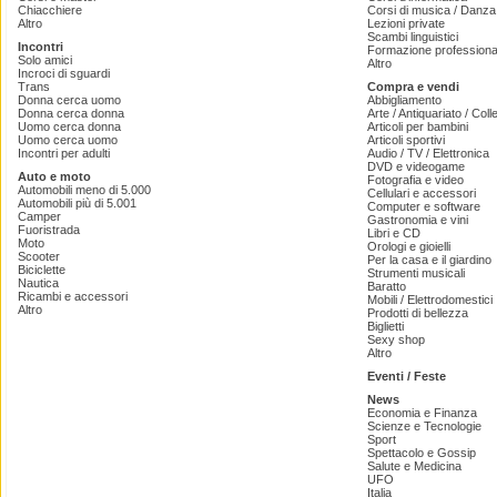
Chiacchiere
Corsi di musica / Danza 
Altro
Lezioni private
Scambi linguistici
Incontri
Formazione professiona
Solo amici
Altro
Incroci di sguardi
Trans
Compra e vendi
Donna cerca uomo
Abbigliamento
Donna cerca donna
Arte / Antiquariato / Coll
Uomo cerca donna
Articoli per bambini
Uomo cerca uomo
Articoli sportivi
Incontri per adulti
Audio / TV / Elettronica
DVD e videogame
Auto e moto
Fotografia e video
Automobili meno di 5.000
Cellulari e accessori
Automobili più di 5.001
Computer e software
Camper
Gastronomia e vini
Fuoristrada
Libri e CD
Moto
Orologi e gioielli
Scooter
Per la casa e il giardino
Biciclette
Strumenti musicali
Nautica
Baratto
Ricambi e accessori
Mobili / Elettrodomestici
Altro
Prodotti di bellezza
Biglietti
Sexy shop
Altro
Eventi / Feste
News
Economia e Finanza
Scienze e Tecnologie
Sport
Spettacolo e Gossip
Salute e Medicina
UFO
Italia