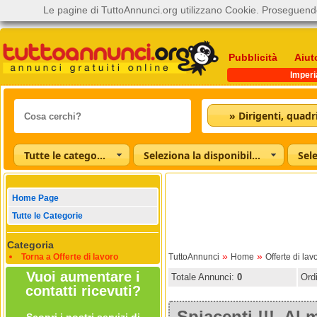
Le pagine di TuttoAnnunci.org utilizzano Cookie. Proseguendo
Pubblicità
Aiut
Imperi
Tutte le categorie
Seleziona la disponibilità
Home Page
Tutte le Categorie
Categoria
»
»
Torna a Offerte di lavoro
TuttoAnnunci
Home
Offerte di lav
Vuoi aumentare i
Totale Annunci:
0
Ord
contatti ricevuti?