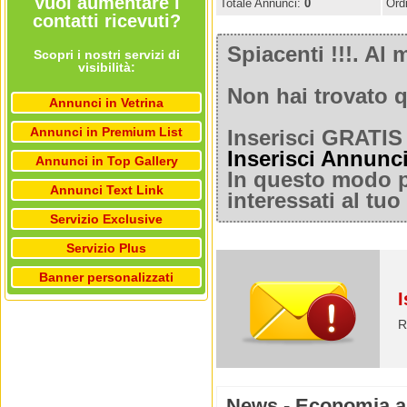
Vuoi aumentare i
Totale Annunci:
0
Ord
contatti ricevuti?
Spiacenti !!!. A
Scopri i nostri servizi di
visibilità:
Non hai trovato q
Annunci in Vetrina
Annunci in Premium List
Inserisci GRATIS 
Inserisci Annunc
Annunci in Top Gallery
In questo modo po
Annunci Text Link
interessati al tu
Servizio Exclusive
Servizio Plus
Banner personalizzati
I
R
News - Economia a