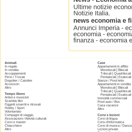
Ultime notizie econo
Notizie Italia.
news economia e f
Annunci Imperia - ec
economia - economia
finanza - economia e
Animali
Case
In regalo
Appartamenti in affitto
|
In vendita
Monolocali
Bilocali
|
Accoppiamenti
Trilocali
Quadrilocali
|
Persi / Trovati
Pentalocali
Esalocali
Dogsitter / Catsitter
Stanze / Posti letto
Accessori
Appartamenti in vendita
|
Altro
Monolocali
Bilocali
|
Trilocali
Quadrilocali
Tempo libero
|
Pentalocali
Esalocali
Artisti e musicisti
Immobili commerciali
Scambio libri
Posti auto / Box
Oggetti smarriti e ritrovati
Casa vacanze
Hobby / Sport
Altro
Volontariato
Compagni di viaggio
Corsi e lezioni
Associazioni / Attività culturali
Corsi di lingua
Corsi e master
Corsi d'informatica
Chiacchiere
Corsi di musica / Danza 
Altro
Lezioni private