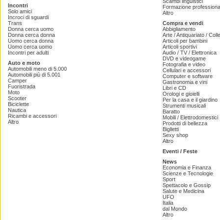
Scambi linguistici
Incontri
Formazione professiona
Solo amici
Altro
Incroci di sguardi
Trans
Compra e vendi
Donna cerca uomo
Abbigliamento
Donna cerca donna
Arte / Antiquariato / Coll
Uomo cerca donna
Articoli per bambini
Uomo cerca uomo
Articoli sportivi
Incontri per adulti
Audio / TV / Elettronica
DVD e videogame
Auto e moto
Fotografia e video
Automobili meno di 5.000
Cellulari e accessori
Automobili più di 5.001
Computer e software
Camper
Gastronomia e vini
Fuoristrada
Libri e CD
Moto
Orologi e gioielli
Scooter
Per la casa e il giardino
Biciclette
Strumenti musicali
Nautica
Baratto
Ricambi e accessori
Mobili / Elettrodomestici
Altro
Prodotti di bellezza
Biglietti
Sexy shop
Altro
Eventi / Feste
News
Economia e Finanza
Scienze e Tecnologie
Sport
Spettacolo e Gossip
Salute e Medicina
UFO
Italia
dal Mondo
Altro