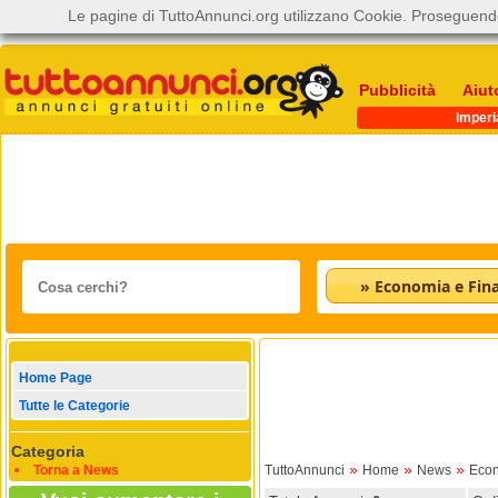
Le pagine di TuttoAnnunci.org utilizzano Cookie. Proseguendo
Pubblicità
Aiut
Imperi
» Economia e Fin
Home Page
Tutte le Categorie
Categoria
»
»
»
Torna a News
TuttoAnnunci
Home
News
Econ