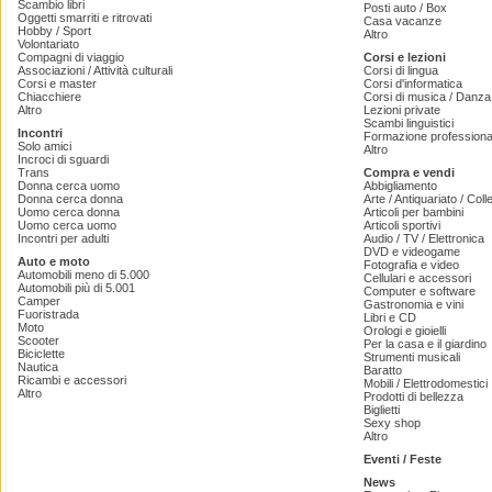
Scambio libri
Posti auto / Box
Oggetti smarriti e ritrovati
Casa vacanze
Hobby / Sport
Altro
Volontariato
Compagni di viaggio
Corsi e lezioni
Associazioni / Attività culturali
Corsi di lingua
Corsi e master
Corsi d'informatica
Chiacchiere
Corsi di musica / Danza 
Altro
Lezioni private
Scambi linguistici
Incontri
Formazione professiona
Solo amici
Altro
Incroci di sguardi
Trans
Compra e vendi
Donna cerca uomo
Abbigliamento
Donna cerca donna
Arte / Antiquariato / Coll
Uomo cerca donna
Articoli per bambini
Uomo cerca uomo
Articoli sportivi
Incontri per adulti
Audio / TV / Elettronica
DVD e videogame
Auto e moto
Fotografia e video
Automobili meno di 5.000
Cellulari e accessori
Automobili più di 5.001
Computer e software
Camper
Gastronomia e vini
Fuoristrada
Libri e CD
Moto
Orologi e gioielli
Scooter
Per la casa e il giardino
Biciclette
Strumenti musicali
Nautica
Baratto
Ricambi e accessori
Mobili / Elettrodomestici
Altro
Prodotti di bellezza
Biglietti
Sexy shop
Altro
Eventi / Feste
News