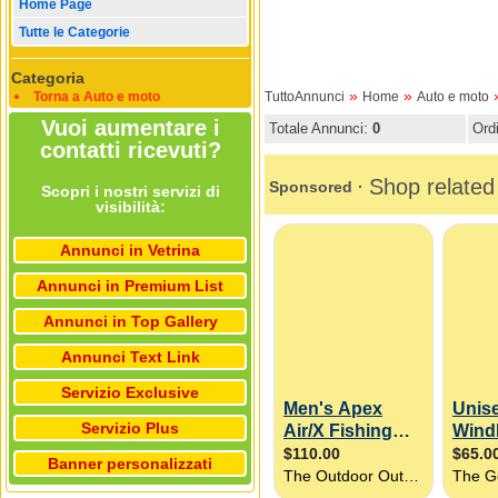
Home Page
Tutte le Categorie
Categoria
»
»
Torna a Auto e moto
TuttoAnnunci
Home
Auto e moto
Vuoi aumentare i
Totale Annunci:
0
Ord
contatti ricevuti?
Scopri i nostri servizi di
visibilità:
Annunci in Vetrina
Annunci in Premium List
Annunci in Top Gallery
Annunci Text Link
Servizio Exclusive
Servizio Plus
Banner personalizzati