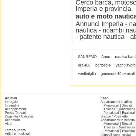
Cerco barca, motosc
Imperia e provincia.
auto e moto nautic
Annunci Imperia - nau
nautica - ricambi nau
- patente nautica - 
SANREMO
Anno
nautica bar
drz 400
portosole
yacht lavoro
ventimiglia
gommoni 40 cv usati
Animali
Case
In regalo
Appartamenti in affitto
|
In vendita
Monolocali
Bilocali
|
Accoppiamenti
Trilocali
Quadrilocali
|
Persi / Trovati
Pentalocali
Esalocali
Dogsitter / Catsitter
Stanze / Posti letto
Accessori
Appartamenti in vendita
|
Altro
Monolocali
Bilocali
|
Trilocali
Quadrilocali
Tempo libero
|
Pentalocali
Esalocali
Artisti e musicisti
Immobili commerciali