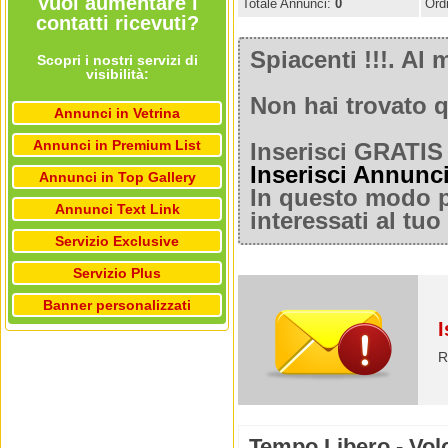
Vuoi aumentare i
Totale Annunci:
0
Ord
contatti ricevuti?
Spiacenti !!!. A
Scopri i nostri servizi di
visibilità:
Non hai trovato q
Annunci in Vetrina
Annunci in Premium List
Inserisci GRATIS 
Inserisci Annunc
Annunci in Top Gallery
In questo modo po
Annunci Text Link
interessati al tu
Servizio Exclusive
Servizio Plus
Banner personalizzati
I
R
Tempo Libero - Vol