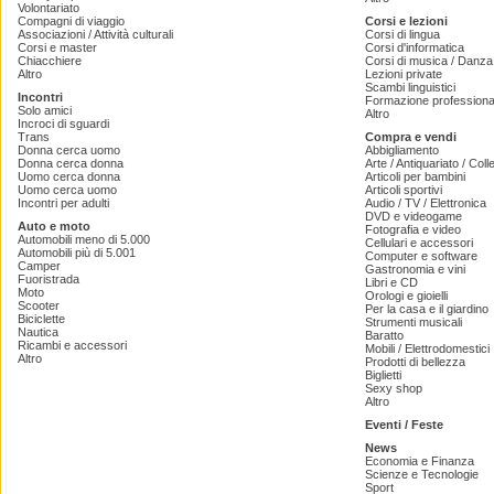
Volontariato
Compagni di viaggio
Corsi e lezioni
Associazioni / Attività culturali
Corsi di lingua
Corsi e master
Corsi d'informatica
Chiacchiere
Corsi di musica / Danza 
Altro
Lezioni private
Scambi linguistici
Incontri
Formazione professiona
Solo amici
Altro
Incroci di sguardi
Trans
Compra e vendi
Donna cerca uomo
Abbigliamento
Donna cerca donna
Arte / Antiquariato / Coll
Uomo cerca donna
Articoli per bambini
Uomo cerca uomo
Articoli sportivi
Incontri per adulti
Audio / TV / Elettronica
DVD e videogame
Auto e moto
Fotografia e video
Automobili meno di 5.000
Cellulari e accessori
Automobili più di 5.001
Computer e software
Camper
Gastronomia e vini
Fuoristrada
Libri e CD
Moto
Orologi e gioielli
Scooter
Per la casa e il giardino
Biciclette
Strumenti musicali
Nautica
Baratto
Ricambi e accessori
Mobili / Elettrodomestici
Altro
Prodotti di bellezza
Biglietti
Sexy shop
Altro
Eventi / Feste
News
Economia e Finanza
Scienze e Tecnologie
Sport