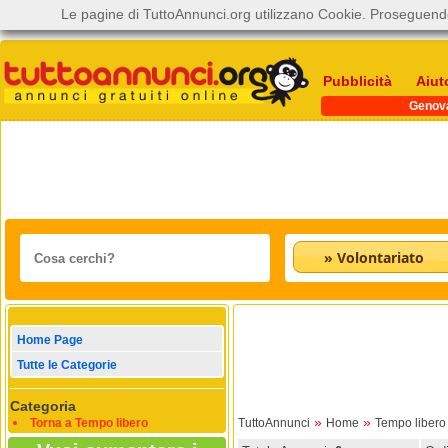
Le pagine di TuttoAnnunci.org utilizzano Cookie. Proseguendo
Pubblicità
Aiut
Genov
» Volontariato
Home Page
Tutte le Categorie
Categoria
»
»
Torna a Tempo libero
TuttoAnnunci
Home
Tempo libero