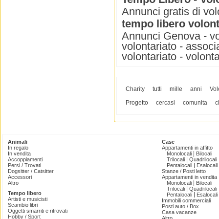
Annunci gratis di vo
tempo libero volont
Annunci Genova - vol
volontariato - associa
volontariato - volonta
Charity
tutti
mille
anni
Vol
Progetto
cercasi
comunita
c
Animali
Case
In regalo
Appartamenti in affitto
|
In vendita
Monolocali
Bilocali
|
Accoppiamenti
Trilocali
Quadrilocali
|
Persi / Trovati
Pentalocali
Esalocali
Dogsitter / Catsitter
Stanze / Posti letto
Accessori
Appartamenti in vendita
|
Altro
Monolocali
Bilocali
|
Trilocali
Quadrilocali
Tempo libero
|
Pentalocali
Esalocali
Artisti e musicisti
Immobili commerciali
Scambio libri
Posti auto / Box
Oggetti smarriti e ritrovati
Casa vacanze
Hobby / Sport
Altro