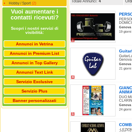
Totale Annunci:
4
Ord
Hobby / Sport
(2)
Vuoi aumentare i
PERS
contatti ricevuti?
PERSON
DOMICIL
Genova
Scopri i nostri servizi di
19 giorni
visibilità:
1
Annunci in Vetrina
Guitar
Annunci in Premium List
GuitarLa
Genova 
Annunci in Top Gallery
Genova
21 giorni
Annunci Text Link
4
Servizio Exclusive
GIANC
Servizio Plus
ANIM
DUO MU
Banner personalizzati
CLARIN
Genova
24 giorni
1
COMB
-LEZIO