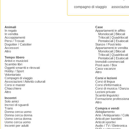
compagno di viaggio
associazion
Animali
Case
In regalo
Appartamenti in affitto
|
In vendita
Monolocali
Bilocali
|
Accoppiamenti
Trilocali
Quadrilocali
|
Persi / Trovati
Pentalocali
Esalocali
Dogsitter / Catsitter
Stanze / Posti letto
Accessori
Appartamenti in vendita
|
Altro
Monolocali
Bilocali
|
Trilocali
Quadrilocali
Tempo libero
|
Pentalocali
Esalocali
Artisti e musicisti
Immobili commerciali
Scambio libri
Posti auto / Box
Oggetti smarriti e ritrovati
Casa vacanze
Hobby / Sport
Altro
Volontariato
Compagni di viaggio
Corsi e lezioni
Associazioni / Attività culturali
Corsi di lingua
Corsi e master
Corsi d'informatica
Chiacchiere
Corsi di musica / Danza 
Altro
Lezioni private
Scambi linguistici
Incontri
Formazione professiona
Solo amici
Altro
Incroci di sguardi
Trans
Compra e vendi
Donna cerca uomo
Abbigliamento
Donna cerca donna
Arte / Antiquariato / Coll
Uomo cerca donna
Articoli per bambini
Uomo cerca uomo
Articoli sportivi
Incontri per adulti
Audio / TV / Elettronica