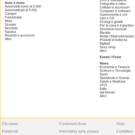
DVD e videogame
Auto e moto
Fotografia e video
Automobili meno di 5.000
Cellulari e accessori
Automobili più di 5.001
Computer e software
Camper
Gastronomia e vini
Fuoristrada
Libri e CD
Moto
Orologi e gioielli
Scooter
Per la casa e il giardino
Biciclette
Strumenti musicali
Nautica
Baratto
Ricambi e accessori
Mobili / Elettrodomestici
Altro
Prodotti di bellezza
Biglietti
Sexy shop
Altro
Eventi / Feste
News
Economia e Finanza
Scienze e Tecnologie
Sport
Spettacolo e Gossip
Salute e Medicina
UFO
Italia
dal Mondo
Altro
Chi siamo
Condizioni d'uso
Aiuto
Pubblicità
Informativa sulla privacy
Contattaci