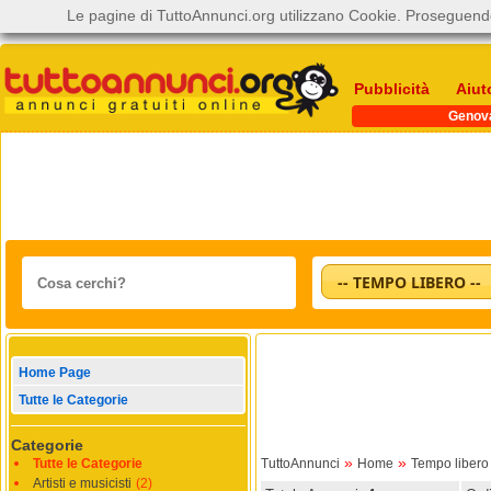
Le pagine di TuttoAnnunci.org utilizzano Cookie. Proseguendo
Pubblicità
Aiut
Genov
-- TEMPO LIBERO --
Home Page
Tutte le Categorie
Categorie
»
»
Tutte le Categorie
TuttoAnnunci
Home
Tempo libero
Artisti e musicisti
(2)