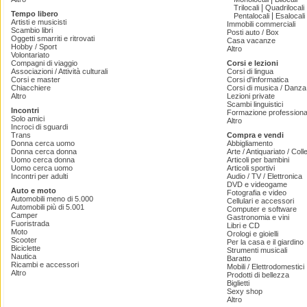
|
Trilocali
Quadrilocali
Tempo libero
|
Pentalocali
Esalocali
Artisti e musicisti
Immobili commerciali
Scambio libri
Posti auto / Box
Oggetti smarriti e ritrovati
Casa vacanze
Hobby / Sport
Altro
Volontariato
Compagni di viaggio
Corsi e lezioni
Associazioni / Attività culturali
Corsi di lingua
Corsi e master
Corsi d'informatica
Chiacchiere
Corsi di musica / Danza 
Altro
Lezioni private
Scambi linguistici
Incontri
Formazione professiona
Solo amici
Altro
Incroci di sguardi
Trans
Compra e vendi
Donna cerca uomo
Abbigliamento
Donna cerca donna
Arte / Antiquariato / Coll
Uomo cerca donna
Articoli per bambini
Uomo cerca uomo
Articoli sportivi
Incontri per adulti
Audio / TV / Elettronica
DVD e videogame
Auto e moto
Fotografia e video
Automobili meno di 5.000
Cellulari e accessori
Automobili più di 5.001
Computer e software
Camper
Gastronomia e vini
Fuoristrada
Libri e CD
Moto
Orologi e gioielli
Scooter
Per la casa e il giardino
Biciclette
Strumenti musicali
Nautica
Baratto
Ricambi e accessori
Mobili / Elettrodomestici
Altro
Prodotti di bellezza
Biglietti
Sexy shop
Altro