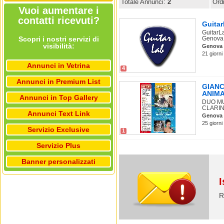
Totale Annunci:
2
Ord
Vuoi aumentare i
contatti ricevuti?
Guitar
GuitarLa
Scopri i nostri servizi di
Genova 
visibilità:
Genova
21 giorni 
Annunci in Vetrina
4
Annunci in Premium List
GIANC
ANIM
Annunci in Top Gallery
DUO MU
CLARIN
Annunci Text Link
Genova
25 giorni
Servizio Exclusive
1
Servizio Plus
Banner personalizzati
I
R