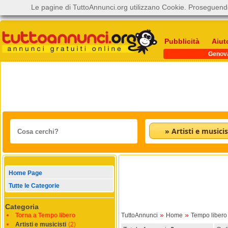
Le pagine di TuttoAnnunci.org utilizzano Cookie. Proseguendo
Pubblicità
Aiut
Genov
» Artisti e musicis
Home Page
Tutte le Categorie
Categoria
»
»
Torna a Tempo libero
TuttoAnnunci
Home
Tempo libero
Artisti e musicisti
(2)