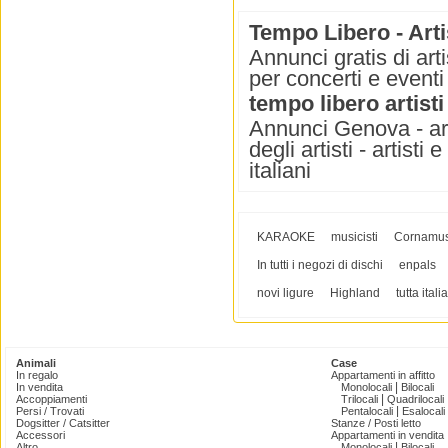
Tempo Libero - Arti
Annunci gratis di art
per concerti e event
tempo libero artisti
Annunci Genova - artist
degli artisti - artisti e
italiani
KARAOKE
musicisti
Cornamu
In tutti i negozi di dischi
enpals
novi ligure
Highland
tutta italia
Animali
Case
In regalo
Appartamenti in affitto
|
In vendita
Monolocali
Bilocali
|
Accoppiamenti
Trilocali
Quadrilocali
|
Persi / Trovati
Pentalocali
Esalocali
Dogsitter / Catsitter
Stanze / Posti letto
Accessori
Appartamenti in vendita
|
Altro
Monolocali
Bilocali