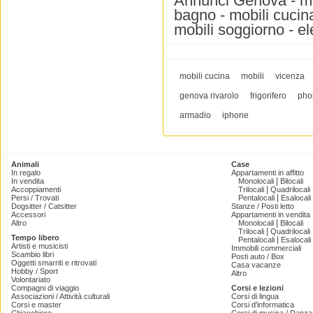
Annunci Genova - mob
bagno - mobili cucina 
mobili soggiorno - el
mobili cucina
mobili
vicenza
genova rivarolo
frigorifero
pho
armadio
iphone
Animali
Case
In regalo
Appartamenti in affitto
|
In vendita
Monolocali
Bilocali
|
Accoppiamenti
Trilocali
Quadrilocali
|
Persi / Trovati
Pentalocali
Esalocali
Dogsitter / Catsitter
Stanze / Posti letto
Accessori
Appartamenti in vendita
|
Altro
Monolocali
Bilocali
|
Trilocali
Quadrilocali
Tempo libero
|
Pentalocali
Esalocali
Artisti e musicisti
Immobili commerciali
Scambio libri
Posti auto / Box
Oggetti smarriti e ritrovati
Casa vacanze
Hobby / Sport
Altro
Volontariato
Compagni di viaggio
Corsi e lezioni
Associazioni / Attività culturali
Corsi di lingua
Corsi e master
Corsi d'informatica