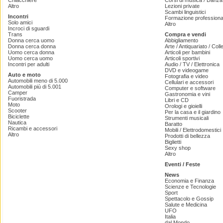
Chiacchiere
Corsi di musica / Danza 
Altro
Lezioni private
Scambi linguistici
Incontri
Formazione professiona
Solo amici
Altro
Incroci di sguardi
Trans
Compra e vendi
Donna cerca uomo
Abbigliamento
Donna cerca donna
Arte / Antiquariato / Coll
Uomo cerca donna
Articoli per bambini
Uomo cerca uomo
Articoli sportivi
Incontri per adulti
Audio / TV / Elettronica
DVD e videogame
Auto e moto
Fotografia e video
Automobili meno di 5.000
Cellulari e accessori
Automobili più di 5.001
Computer e software
Camper
Gastronomia e vini
Fuoristrada
Libri e CD
Moto
Orologi e gioielli
Scooter
Per la casa e il giardino
Biciclette
Strumenti musicali
Nautica
Baratto
Ricambi e accessori
Mobili / Elettrodomestici
Altro
Prodotti di bellezza
Biglietti
Sexy shop
Altro
Eventi / Feste
News
Economia e Finanza
Scienze e Tecnologie
Sport
Spettacolo e Gossip
Salute e Medicina
UFO
Italia
dal Mondo