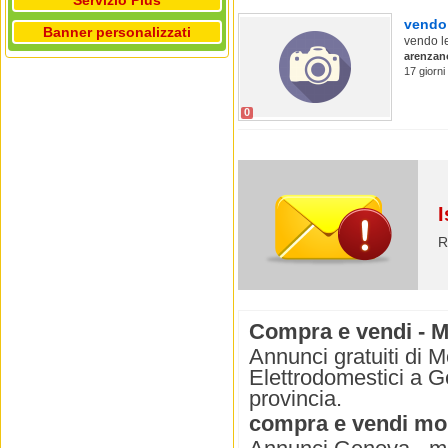
Servizio Plus
vendo 
Banner personalizzati
vendo le
arenzan
17 giorni
0
I
R
Compra e vendi - M
Annunci gratuiti di M
Elettrodomestici a G
provincia.
compra e vendi mobi