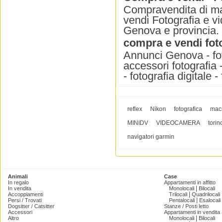
Compravendita di ma
vendi Fotografia e v
Genova e provincia.
compra e vendi foto
Annunci Genova - foto
accessori fotografia -
- fotografia digitale
reflex
Nikon
fotografica
mac
MINIDV
VIDEOCAMERA
torin
navigatori garmin
Animali
Case
In regalo
Appartamenti in affitto
|
In vendita
Monolocali
Bilocali
|
Accoppiamenti
Trilocali
Quadrilocali
|
Persi / Trovati
Pentalocali
Esalocali
Dogsitter / Catsitter
Stanze / Posti letto
Accessori
Appartamenti in vendita
|
Altro
Monolocali
Bilocali