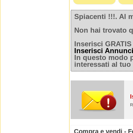
Spiacenti !!!. A
Non hai trovato q
Inserisci GRATIS 
Inserisci Annunc
In questo modo po
interessati al tu
I
R
Compra e vendi - F