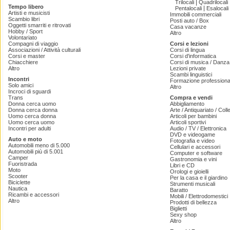
|
Trilocali
Quadrilocali
Tempo libero
|
Pentalocali
Esalocali
Artisti e musicisti
Immobili commerciali
Scambio libri
Posti auto / Box
Oggetti smarriti e ritrovati
Casa vacanze
Hobby / Sport
Altro
Volontariato
Compagni di viaggio
Corsi e lezioni
Associazioni / Attività culturali
Corsi di lingua
Corsi e master
Corsi d'informatica
Chiacchiere
Corsi di musica / Danza 
Altro
Lezioni private
Scambi linguistici
Incontri
Formazione professiona
Solo amici
Altro
Incroci di sguardi
Trans
Compra e vendi
Donna cerca uomo
Abbigliamento
Donna cerca donna
Arte / Antiquariato / Coll
Uomo cerca donna
Articoli per bambini
Uomo cerca uomo
Articoli sportivi
Incontri per adulti
Audio / TV / Elettronica
DVD e videogame
Auto e moto
Fotografia e video
Automobili meno di 5.000
Cellulari e accessori
Automobili più di 5.001
Computer e software
Camper
Gastronomia e vini
Fuoristrada
Libri e CD
Moto
Orologi e gioielli
Scooter
Per la casa e il giardino
Biciclette
Strumenti musicali
Nautica
Baratto
Ricambi e accessori
Mobili / Elettrodomestici
Altro
Prodotti di bellezza
Biglietti
Sexy shop
Altro