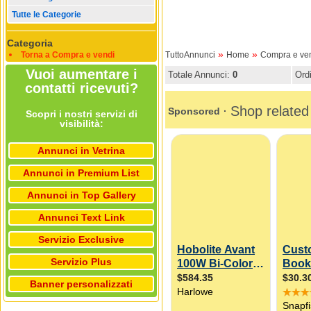
Tutte le Categorie
Categoria
»
»
Torna a Compra e vendi
TuttoAnnunci
Home
Compra e ve
Vuoi aumentare i
Totale Annunci:
0
Ord
contatti ricevuti?
Scopri i nostri servizi di
visibilità:
Annunci in Vetrina
Annunci in Premium List
Annunci in Top Gallery
Annunci Text Link
Servizio Exclusive
Servizio Plus
Banner personalizzati