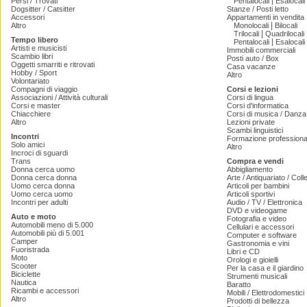
|
Persi / Trovati
Pentalocali
Esalocali
Dogsitter / Catsitter
Stanze / Posti letto
Accessori
Appartamenti in vendita
|
Altro
Monolocali
Bilocali
|
Trilocali
Quadrilocali
Tempo libero
|
Pentalocali
Esalocali
Artisti e musicisti
Immobili commerciali
Scambio libri
Posti auto / Box
Oggetti smarriti e ritrovati
Casa vacanze
Hobby / Sport
Altro
Volontariato
Compagni di viaggio
Corsi e lezioni
Associazioni / Attività culturali
Corsi di lingua
Corsi e master
Corsi d'informatica
Chiacchiere
Corsi di musica / Danza 
Altro
Lezioni private
Scambi linguistici
Incontri
Formazione professiona
Solo amici
Altro
Incroci di sguardi
Trans
Compra e vendi
Donna cerca uomo
Abbigliamento
Donna cerca donna
Arte / Antiquariato / Coll
Uomo cerca donna
Articoli per bambini
Uomo cerca uomo
Articoli sportivi
Incontri per adulti
Audio / TV / Elettronica
DVD e videogame
Auto e moto
Fotografia e video
Automobili meno di 5.000
Cellulari e accessori
Automobili più di 5.001
Computer e software
Camper
Gastronomia e vini
Fuoristrada
Libri e CD
Moto
Orologi e gioielli
Scooter
Per la casa e il giardino
Biciclette
Strumenti musicali
Nautica
Baratto
Ricambi e accessori
Mobili / Elettrodomestici
Altro
Prodotti di bellezza