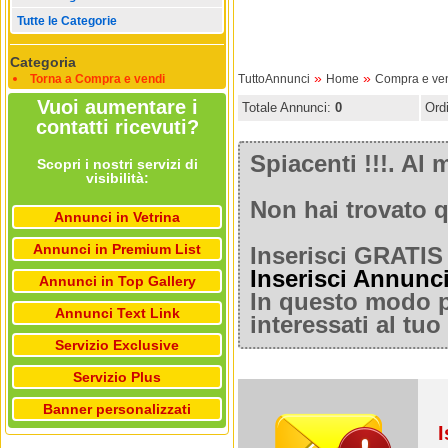
Tutte le Categorie
Categoria
»
»
Torna a Compra e vendi
TuttoAnnunci
Home
Compra e ve
Vuoi aumentare i
Totale Annunci:
0
Ord
contatti ricevuti?
Spiacenti !!!. A
Scopri i nostri servizi di
visibilità:
Non hai trovato q
Annunci in Vetrina
Annunci in Premium List
Inserisci GRATIS 
Inserisci Annunc
Annunci in Top Gallery
In questo modo po
Annunci Text Link
interessati al tu
Servizio Exclusive
Servizio Plus
Banner personalizzati
I