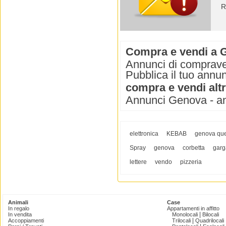
R
Compra e vendi a 
Annunci di comprave
Pubblica il tuo annu
compra e vendi alt
Annunci Genova - a
elettronica
KEBAB
genova que
Spray
genova
corbetta
gar
lettere
vendo
pizzeria
Animali
Case
In regalo
Appartamenti in affitto
|
In vendita
Monolocali
Bilocali
|
Accoppiamenti
Trilocali
Quadrilocali