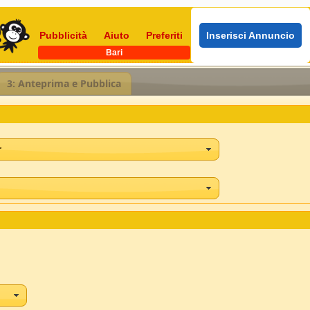
Pubblicità
Aiuto
Preferiti
Inserisci Annuncio
Bari
3: Anteprima e Pubblica
r