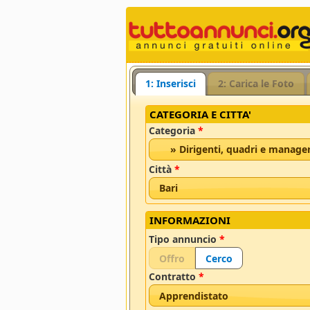
1: Inserisci
2: Carica le Foto
CATEGORIA E CITTA'
Categoria
*
» Dirigenti, quadri e manage
Città
*
Bari
INFORMAZIONI
Tipo annuncio
*
Offro
Cerco
Contratto
*
Apprendistato