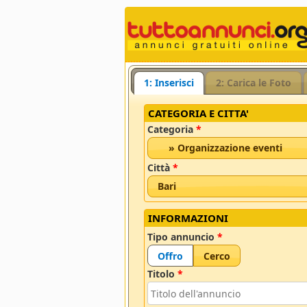
1: Inserisci
2: Carica le Foto
CATEGORIA E CITTA'
Categoria
*
» Organizzazione eventi
Città
*
Bari
INFORMAZIONI
Tipo annuncio
*
Offro
Cerco
Titolo
*