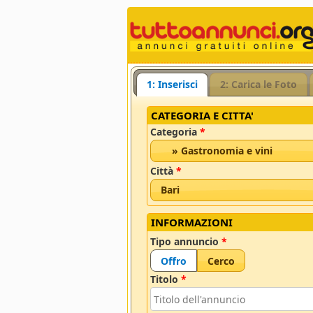
1: Inserisci
2: Carica le Foto
CATEGORIA E CITTA'
Categoria
*
» Gastronomia e vini
Città
*
Bari
INFORMAZIONI
Tipo annuncio
*
Offro
Cerco
Titolo
*