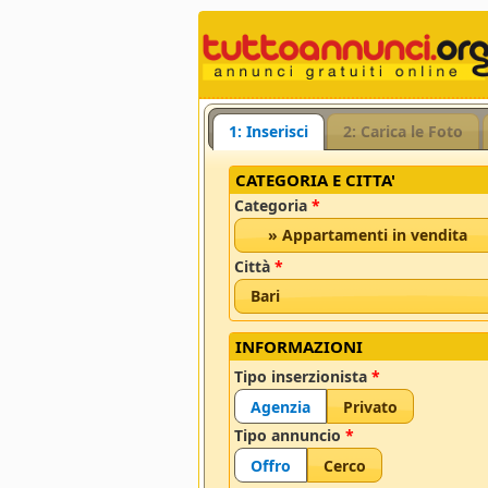
1: Inserisci
2: Carica le Foto
CATEGORIA E CITTA'
Categoria
*
» Appartamenti in vendita
Città
*
Bari
INFORMAZIONI
Tipo inserzionista
*
Agenzia
Privato
Tipo annuncio
*
Offro
Cerco