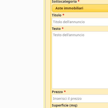
Sottocategoria
*
Aste immobiliari
Titolo
*
Testo
*
Prezzo
*
Superficie (mq)