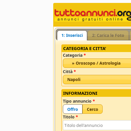
1: Inserisci
2: Carica le Foto
CATEGORIA E CITTA'
Categoria
*
» Oroscopo / Astrologia
Città
*
Napoli
INFORMAZIONI
Tipo annuncio
*
Offro
Cerco
Titolo
*