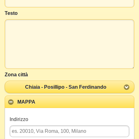
Testo
Zona città
Chiaia - Posillipo - San Ferdinando
MAPPA
Indirizzo