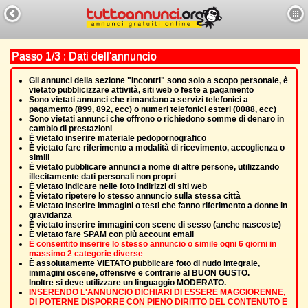
Passo 1/3 : Dati dell'annuncio
Gli annunci della sezione "Incontri" sono solo a scopo personale, è
vietato pubblicizzare attività, siti web o feste a pagamento
Sono vietati annunci che rimandano a servizi telefonici a
pagamento (899, 892, ecc) o numeri telefonici esteri (0088, ecc)
Sono vietati annunci che offrono o richiedono somme di denaro in
cambio di prestazioni
È vietato inserire materiale pedopornografico
È vietato fare riferimento a modalità di ricevimento, accoglienza o
simili
È vietato pubblicare annunci a nome di altre persone, utilizzando
illecitamente dati personali non propri
È vietato indicare nelle foto indirizzi di siti web
È vietato ripetere lo stesso annuncio sulla stessa città
È vietato inserire immagini o testi che fanno riferimento a donne in
gravidanza
È vietato inserire immagini con scene di sesso (anche nascoste)
È vietato fare SPAM con più account email
È consentito inserire lo stesso annuncio o simile ogni 6 giorni in
massimo 2 categorie diverse
È assolutamente VIETATO pubblicare foto di nudo integrale,
immagini oscene, offensive e contrarie al BUON GUSTO.
Inoltre si deve utilizzare un linguaggio MODERATO.
INSERENDO L'ANNUNCIO DICHIARI DI ESSERE MAGGIORENNE,
DI POTERNE DISPORRE CON PIENO DIRITTO DEL CONTENUTO E