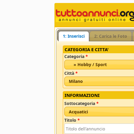
1: Inserisci
2: Carica le Foto
CATEGORIA E CITTA'
Categoria
*
» Hobby / Sport
Città
*
Milano
INFORMAZIONI
Sottocategoria
*
Acquatici
Titolo
*