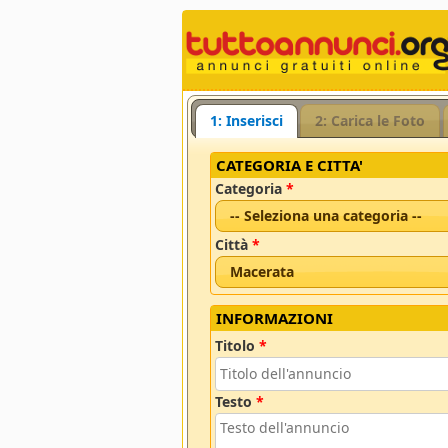
1: Inserisci
2: Carica le Foto
CATEGORIA E CITTA'
Categoria
*
-- Seleziona una categoria --
Città
*
Macerata
INFORMAZIONI
Titolo
*
Testo
*