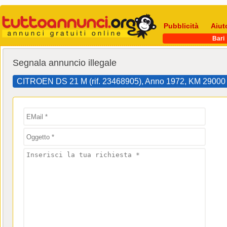
Pubblicità
Aiut
Bari
Segnala annuncio illegale
CITROEN DS 21 M (rif. 23468905), Anno 1972, KM 2900