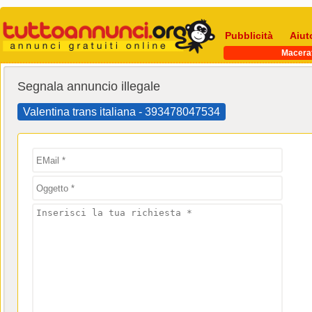
Pubblicità
Aiut
Macera
Segnala annuncio illegale
Valentina trans italiana - 393478047534