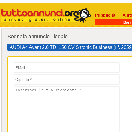
Pubblicità
Aiut
Bari
Segnala annuncio illegale
AUDI A4 Avant 2.0 TDI 150 CV S tronic Business (rif. 205