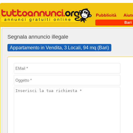
Pubblicità
Aiut
Bari
Segnala annuncio illegale
Appartamento in Vendita, 3 Locali, 94 mq (Bari)