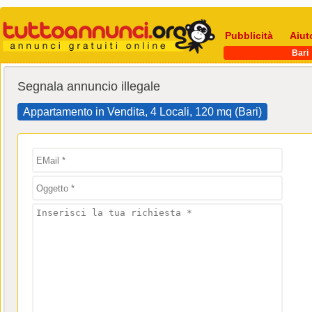
Pubblicità
Aiut
Bari
Segnala annuncio illegale
Appartamento in Vendita, 4 Locali, 120 mq (Bari)