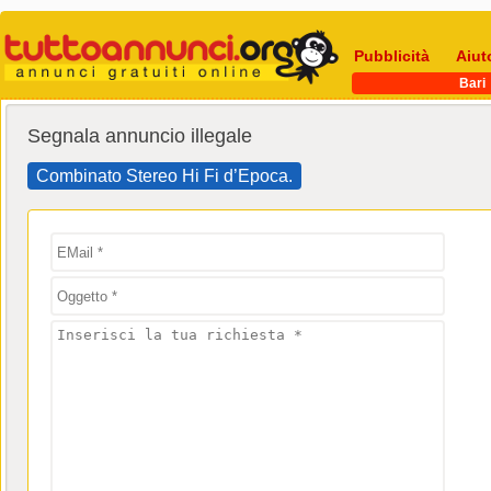
Pubblicità
Aiut
Bari
Segnala annuncio illegale
Combinato Stereo Hi Fi d’Epoca.