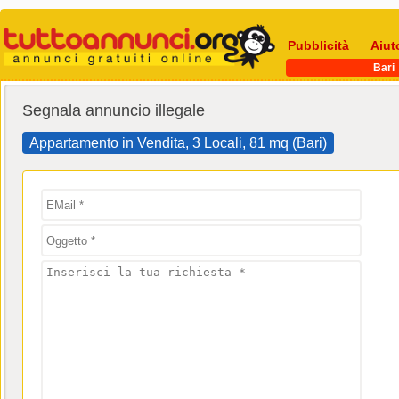
Pubblicità
Aiut
Bari
Segnala annuncio illegale
Appartamento in Vendita, 3 Locali, 81 mq (Bari)