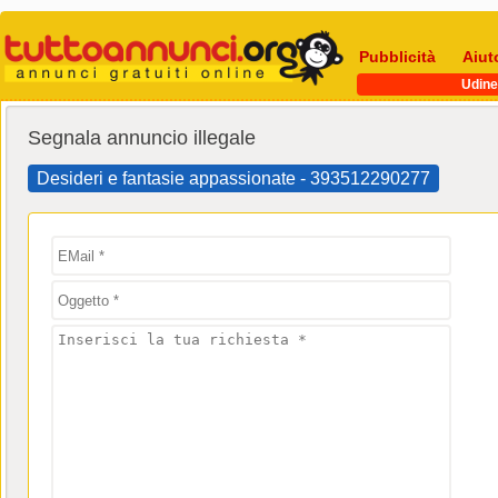
Pubblicità
Aiut
Udine
Segnala annuncio illegale
Desideri e fantasie appassionate - 393512290277