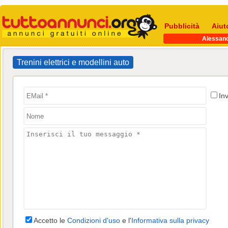
Pubblicità
Aiut
Alessand
Trenini elettrici e modellini auto
In
Accetto le
Condizioni d'uso
e l'
Informativa sulla privacy