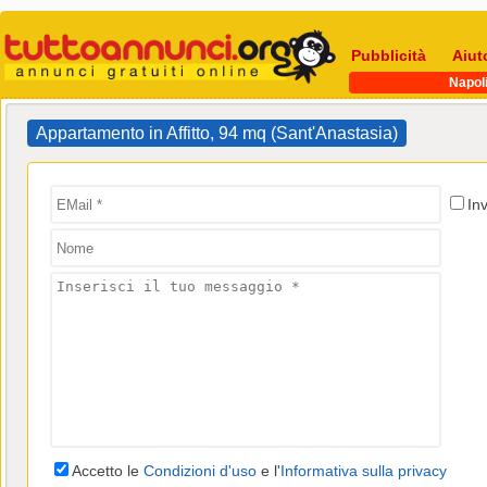
Pubblicità
Aiut
Napol
Appartamento in Affitto, 94 mq (Sant'Anastasia)
In
Accetto le
Condizioni d'uso
e l'
Informativa sulla privacy