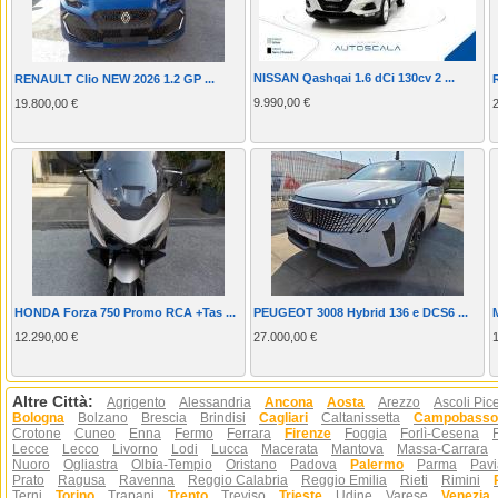
NISSAN Qashqai 1.6 dCi 130cv 2 ...
RENAULT Clio NEW 2026 1.2 GP ...
9.990,00 €
19.800,00 €
HONDA Forza 750 Promo RCA +Tas ...
PEUGEOT 3008 Hybrid 136 e DCS6 ...
12.290,00 €
27.000,00 €
Altre Città:
Agrigento
Alessandria
Ancona
Aosta
Arezzo
Ascoli Pic
Bologna
Bolzano
Brescia
Brindisi
Cagliari
Caltanissetta
Campobasso
Crotone
Cuneo
Enna
Fermo
Ferrara
Firenze
Foggia
Forlì-Cesena
Lecce
Lecco
Livorno
Lodi
Lucca
Macerata
Mantova
Massa-Carrara
Nuoro
Ogliastra
Olbia-Tempio
Oristano
Padova
Palermo
Parma
Pavi
Prato
Ragusa
Ravenna
Reggio Calabria
Reggio Emilia
Rieti
Rimini
Terni
Torino
Trapani
Trento
Treviso
Trieste
Udine
Varese
Venezia