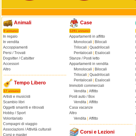
Animali
Case
0 annunci
1291 annunci
In regalo
Appartamenti in affitto
In vendita
Monolocali
|
Bilocali
Accoppiamenti
Trilocali
|
Quadrilocali
Persi / Trovati
Pentalocali
|
Esalocali
Dogsitter / Catsitter
Stanze / Posti letto
Accessori
Appartamenti in vendita
Altro
Monolocali
|
Bilocali
Trilocali
|
Quadrilocali
Pentalocali
|
Esalocali
Tempo Libero
Immobili commerciali
Vendita
|
Affitto
17 annunci
Artisti e musicisti
Posti auto / Box
Scambio libri
Vendita
|
Affitto
Oggetti smarriti e ritrovati
Casa vacanze
Hobby / Sport
Altro
Volontariato
Vendita
|
Affitto
Compagni di viaggio
Associazioni / Attività culturali
Corsi e Lezioni
Corsi e master