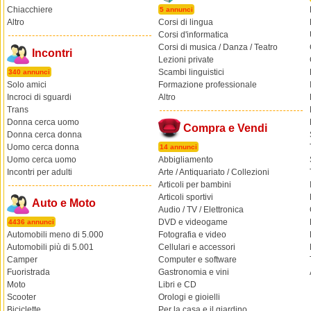
Chiacchiere
5 annunci
Altro
Corsi di lingua
Corsi d'informatica
Corsi di musica / Danza / Teatro
Incontri
Lezioni private
Scambi linguistici
340 annunci
Solo amici
Formazione professionale
Incroci di sguardi
Altro
Trans
Donna cerca uomo
Compra e Vendi
Donna cerca donna
Uomo cerca donna
14 annunci
Uomo cerca uomo
Abbigliamento
Incontri per adulti
Arte / Antiquariato / Collezioni
Articoli per bambini
Articoli sportivi
Auto e Moto
Audio / TV / Elettronica
DVD e videogame
4436 annunci
Automobili meno di 5.000
Fotografia e video
Automobili più di 5.001
Cellulari e accessori
Camper
Computer e software
Fuoristrada
Gastronomia e vini
Moto
Libri e CD
Scooter
Orologi e gioielli
Biciclette
Per la casa e il giardino