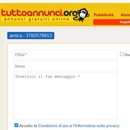
Pubblicità
Aiut
Napol
amica - 3760579913
In
Accetto le
Condizioni d'uso
e l'
Informativa sulla privacy