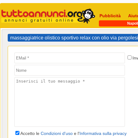
Pubblicità
Aiut
Napol
massaggiatrice olistico sportivo relax con olio via pergol
In
Accetto le
Condizioni d'uso
e l'
Informativa sulla privacy