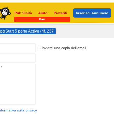
Pubblicità
Aiuto
Preferiti
Inserisci Annuncio
Bari
tart 5 porte Active (rif. 237
Inviami una copia dell'email
nformativa sulla privacy