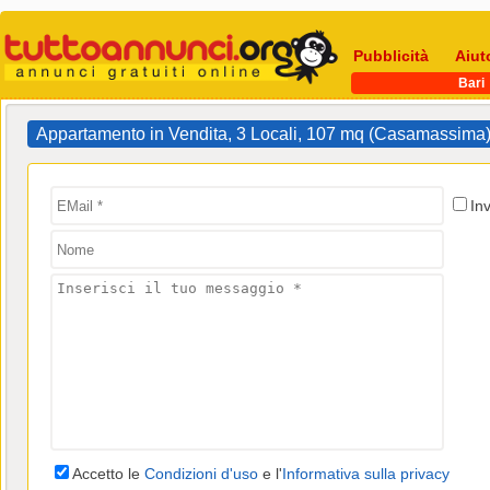
Pubblicità
Aiut
Bari
Appartamento in Vendita, 3 Locali, 107 mq (Casamassima
In
Accetto le
Condizioni d'uso
e l'
Informativa sulla privacy