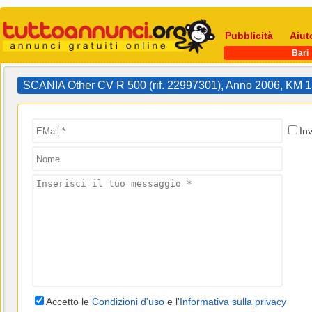
Pubblicità
Aiut
Bari
SCANIA Other CV R 500 (rif. 22997301), Anno 2006, KM
In
Accetto le
Condizioni d'uso
e l'
Informativa sulla privacy