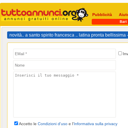
Pubblicità
Aiut
Bari
novità.. a santo spirito francesca .. latina pronta bellissi
In
Accetto le
Condizioni d'uso
e l'
Informativa sulla privacy