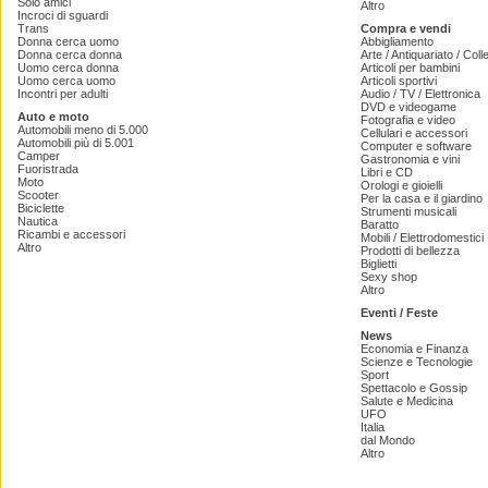
Solo amici
Altro
Incroci di sguardi
Trans
Compra e vendi
Donna cerca uomo
Abbigliamento
Donna cerca donna
Arte / Antiquariato / Coll
Uomo cerca donna
Articoli per bambini
Uomo cerca uomo
Articoli sportivi
Incontri per adulti
Audio / TV / Elettronica
DVD e videogame
Auto e moto
Fotografia e video
Automobili meno di 5.000
Cellulari e accessori
Automobili più di 5.001
Computer e software
Camper
Gastronomia e vini
Fuoristrada
Libri e CD
Moto
Orologi e gioielli
Scooter
Per la casa e il giardino
Biciclette
Strumenti musicali
Nautica
Baratto
Ricambi e accessori
Mobili / Elettrodomestici
Altro
Prodotti di bellezza
Biglietti
Sexy shop
Altro
Eventi / Feste
News
Economia e Finanza
Scienze e Tecnologie
Sport
Spettacolo e Gossip
Salute e Medicina
UFO
Italia
dal Mondo
Altro