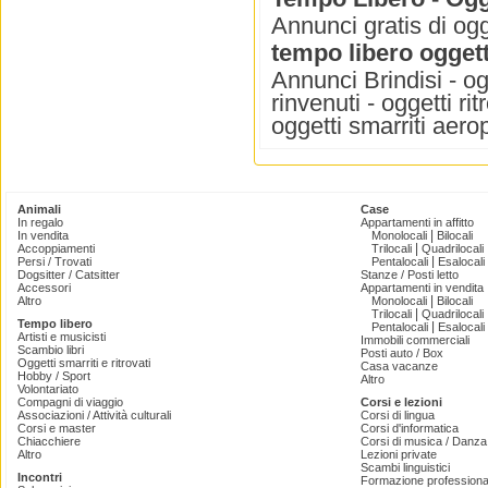
Annunci gratis di ogge
tempo libero oggetti
Annunci Brindisi - ogge
rinvenuti - oggetti rit
oggetti smarriti aero
Animali
Case
In regalo
Appartamenti in affitto
|
In vendita
Monolocali
Bilocali
|
Accoppiamenti
Trilocali
Quadrilocali
|
Persi / Trovati
Pentalocali
Esalocali
Dogsitter / Catsitter
Stanze / Posti letto
Accessori
Appartamenti in vendita
|
Altro
Monolocali
Bilocali
|
Trilocali
Quadrilocali
Tempo libero
|
Pentalocali
Esalocali
Artisti e musicisti
Immobili commerciali
Scambio libri
Posti auto / Box
Oggetti smarriti e ritrovati
Casa vacanze
Hobby / Sport
Altro
Volontariato
Compagni di viaggio
Corsi e lezioni
Associazioni / Attività culturali
Corsi di lingua
Corsi e master
Corsi d'informatica
Chiacchiere
Corsi di musica / Danza 
Altro
Lezioni private
Scambi linguistici
Incontri
Formazione professiona