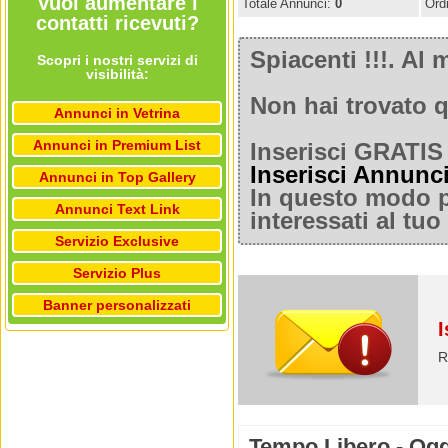
Vuoi aumentare i
Totale Annunci:
0
Ord
contatti ricevuti?
Spiacenti !!!. A
Scopri i nostri servizi di
visibilità:
Non hai trovato q
Annunci in Vetrina
Annunci in Premium List
Inserisci GRATIS 
Inserisci Annunc
Annunci in Top Gallery
In questo modo po
Annunci Text Link
interessati al tu
Servizio Exclusive
Servizio Plus
Banner personalizzati
I
R
Tempo Libero - Ogget