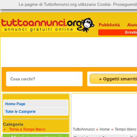
Le pagine di TuttoAnnunci.org utilizzano Cookie. Proseguendo
Pubblicità
Aiut
Brindis
Home Page
Tutte le Categorie
Categoria
»
»
Torna a Tempo libero
TuttoAnnunci
Home
Tempo libero