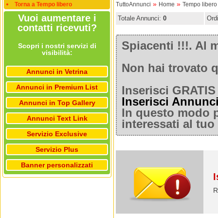
»
»
Torna a Tempo libero
TuttoAnnunci
Home
Tempo libero
Vuoi aumentare i
Totale Annunci:
0
Ord
contatti ricevuti?
Spiacenti !!!. A
Scopri i nostri servizi di
visibilità:
Non hai trovato q
Annunci in Vetrina
Annunci in Premium List
Inserisci GRATIS 
Inserisci Annunc
Annunci in Top Gallery
In questo modo po
Annunci Text Link
interessati al tu
Servizio Exclusive
Servizio Plus
Banner personalizzati
I
R