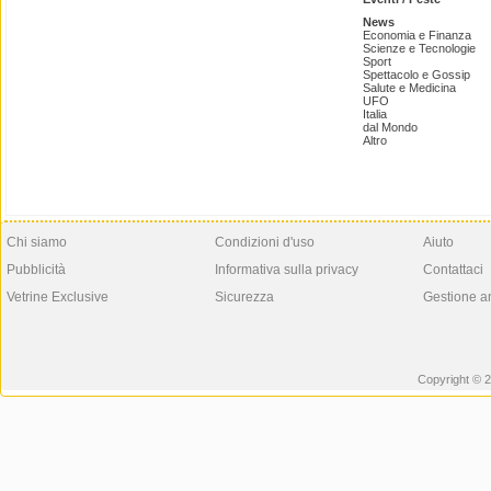
News
Economia e Finanza
Scienze e Tecnologie
Sport
Spettacolo e Gossip
Salute e Medicina
UFO
Italia
dal Mondo
Altro
Chi siamo
Condizioni d'uso
Aiuto
Pubblicità
Informativa sulla privacy
Contattaci
Vetrine Exclusive
Sicurezza
Gestione a
Copyright © 