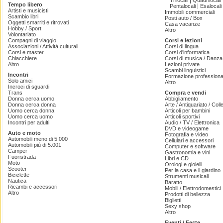
|
Trilocali
Quadrilocali
Tempo libero
|
Pentalocali
Esalocali
Artisti e musicisti
Immobili commerciali
Scambio libri
Posti auto / Box
Oggetti smarriti e ritrovati
Casa vacanze
Hobby / Sport
Altro
Volontariato
Compagni di viaggio
Corsi e lezioni
Associazioni / Attività culturali
Corsi di lingua
Corsi e master
Corsi d'informatica
Chiacchiere
Corsi di musica / Danza 
Altro
Lezioni private
Scambi linguistici
Incontri
Formazione professiona
Solo amici
Altro
Incroci di sguardi
Trans
Compra e vendi
Donna cerca uomo
Abbigliamento
Donna cerca donna
Arte / Antiquariato / Coll
Uomo cerca donna
Articoli per bambini
Uomo cerca uomo
Articoli sportivi
Incontri per adulti
Audio / TV / Elettronica
DVD e videogame
Auto e moto
Fotografia e video
Automobili meno di 5.000
Cellulari e accessori
Automobili più di 5.001
Computer e software
Camper
Gastronomia e vini
Fuoristrada
Libri e CD
Moto
Orologi e gioielli
Scooter
Per la casa e il giardino
Biciclette
Strumenti musicali
Nautica
Baratto
Ricambi e accessori
Mobili / Elettrodomestici
Altro
Prodotti di bellezza
Biglietti
Sexy shop
Altro
Eventi / Feste