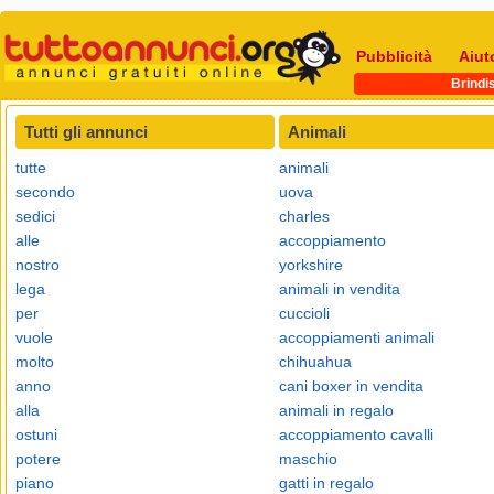
Pubblicità
Aiut
Brindis
Tutti gli annunci
Animali
tutte
animali
secondo
uova
sedici
charles
alle
accoppiamento
nostro
yorkshire
lega
animali in vendita
per
cuccioli
vuole
accoppiamenti animali
molto
chihuahua
anno
cani boxer in vendita
alla
animali in regalo
ostuni
accoppiamento cavalli
potere
maschio
piano
gatti in regalo