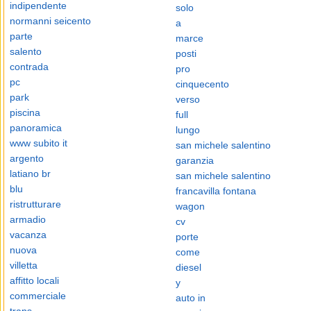
indipendente
solo
normanni seicento
a
parte
marce
salento
posti
contrada
pro
pc
cinquecento
park
verso
piscina
full
panoramica
lungo
www subito it
san michele salentino
argento
garanzia
latiano br
san michele salentino
blu
francavilla fontana
ristrutturare
wagon
armadio
cv
vacanza
porte
nuova
come
villetta
diesel
affitto locali
y
commerciale
auto in