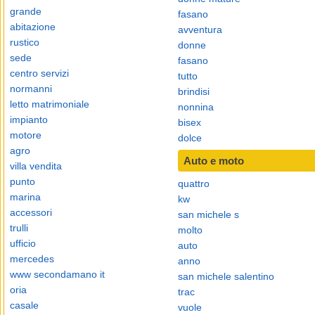
grande
fasano
abitazione
avventura
rustico
donne
sede
fasano
centro servizi
tutto
normanni
brindisi
letto matrimoniale
nonnina
impianto
bisex
motore
dolce
agro
Auto e moto
villa vendita
punto
quattro
marina
kw
accessori
san michele s
trulli
molto
ufficio
auto
mercedes
anno
www secondamano it
san michele salentino
oria
trac
casale
vuole