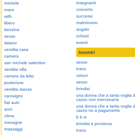
insegnanti
michele
concerto
mare
successi
with
matrimonio
libero
angelo
benzina
school
sesso
eventi
latiano
vendita casa
Incontri
camera
sesso
san michele salentino
trans
vendita villa
ostuni
camere da letto
sesso
posteriore
brindisi
vendita stanze
una donna che a tanta voglia d
carovigno
cazzo non mercenaria
fiat auto
una donna che a tanta voglia d
anni
cazzo no a pagamento
clima
b b w
mesagne
brindisi e provincia
massaggi
trans