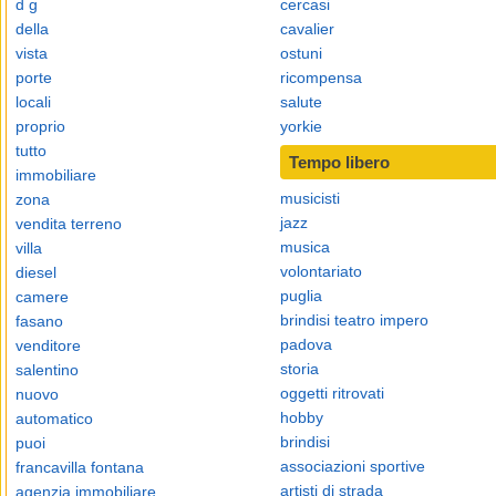
d g
cercasi
della
cavalier
vista
ostuni
porte
ricompensa
locali
salute
proprio
yorkie
tutto
Tempo libero
immobiliare
musicisti
zona
jazz
vendita terreno
musica
villa
volontariato
diesel
puglia
camere
brindisi teatro impero
fasano
padova
venditore
storia
salentino
oggetti ritrovati
nuovo
hobby
automatico
brindisi
puoi
associazioni sportive
francavilla fontana
artisti di strada
agenzia immobiliare