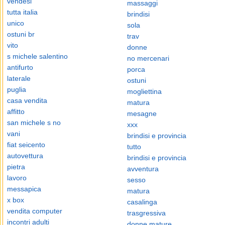
vendesi
massaggi
tutta italia
brindisi
unico
sola
ostuni br
trav
vito
donne
s michele salentino
no mercenari
antifurto
porca
laterale
ostuni
puglia
mogliettina
casa vendita
matura
affitto
mesagne
san michele s no
xxx
vani
brindisi e provincia
fiat seicento
tutto
autovettura
brindisi e provincia
pietra
avventura
lavoro
sesso
messapica
matura
x box
casalinga
vendita computer
trasgressiva
incontri adulti
donne mature