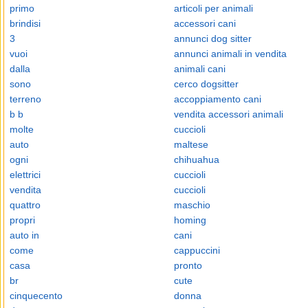
primo
articoli per animali
brindisi
accessori cani
3
annunci dog sitter
vuoi
annunci animali in vendita
dalla
animali cani
sono
cerco dogsitter
terreno
accoppiamento cani
b b
vendita accessori animali
molte
cuccioli
auto
maltese
ogni
chihuahua
elettrici
cuccioli
vendita
cuccioli
quattro
maschio
propri
homing
auto in
cani
come
cappuccini
casa
pronto
br
cute
cinquecento
donna