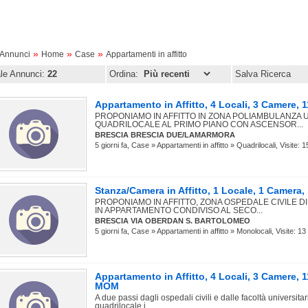
»
»
»
oAnnunci
Home
Case
Appartamenti in affitto
ale Annunci:
22
Ordina:
Salva Ricerca
Appartamento in Affitto, 4 Locali, 3 Camere
PROPONIAMO IN AFFITTO IN ZONA POLIAMBULANZA
QUADRILOCALE AL PRIMO PIANO CON ASCENSOR...
BRESCIA BRESCIA DUE/LAMARMORA
5 giorni fa, Case » Appartamenti in affitto » Quadrilocali, Visite: 1
Stanza/Camera in Affitto, 1 Locale, 1 Camera
PROPONIAMO IN AFFITTO, ZONA OSPEDALE CIVILE DI
IN APPARTAMENTO CONDIVISO AL SECO...
BRESCIA VIA OBERDAN S. BARTOLOMEO
5 giorni fa, Case » Appartamenti in affitto » Monolocali, Visite: 13
Appartamento in Affitto, 4 Locali, 3 Camere,
MOM
A due passi dagli ospedali civili e dalle facoltà universita
quadrilocale i...