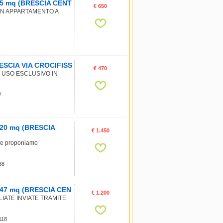
, 45 mq (BRESCIA CENT
€ 650
UN APPARTAMENTO A
BRESCIA VIA CROCIFISS
€ 470
D USO ESCLUSIVO IN
7
 120 mq (BRESCIA
€ 1.450
re proponiamo
 38
, 147 mq (BRESCIA CEN
€ 1.200
IATE INVIATE TRAMITE
 118