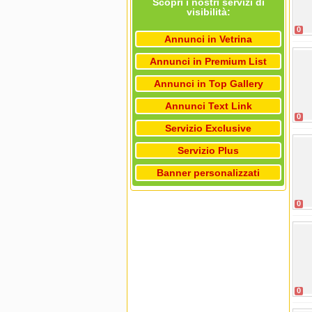
Scopri i nostri servizi di
visibilità:
0
Annunci in Vetrina
Annunci in Premium List
Annunci in Top Gallery
Annunci Text Link
0
Servizio Exclusive
Servizio Plus
Banner personalizzati
0
0