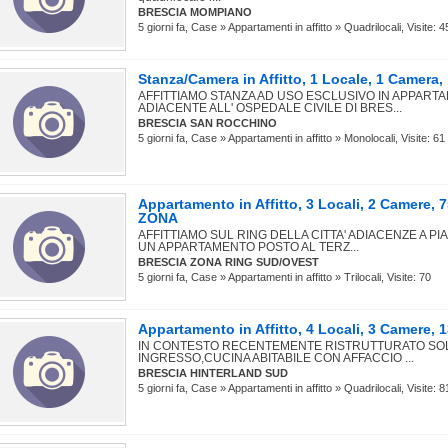
BRESCIA MOMPIANO
5 giorni fa, Case » Appartamenti in affitto » Quadrilocali, Visite: 4
Stanza/Camera in Affitto, 1 Locale, 1 Camer
AFFITTIAMO STANZA AD USO ESCLUSIVO IN APPART
ADIACENTE ALL' OSPEDALE CIVILE DI BRES...
BRESCIA SAN ROCCHINO
5 giorni fa, Case » Appartamenti in affitto » Monolocali, Visite: 61
Appartamento in Affitto, 3 Locali, 2 Camere,
ZONA
AFFITTIAMO SUL RING DELLA CITTA' ADIACENZE A P
UN APPARTAMENTO POSTO AL TERZ...
BRESCIA ZONA RING SUD/OVEST
5 giorni fa, Case » Appartamenti in affitto » Trilocali, Visite: 70
Appartamento in Affitto, 4 Locali, 3 Camere,
IN CONTESTO RECENTEMENTE RISTRUTTURATO SO
INGRESSO,CUCINA ABITABILE CON AFFACCIO ...
BRESCIA HINTERLAND SUD
5 giorni fa, Case » Appartamenti in affitto » Quadrilocali, Visite: 8