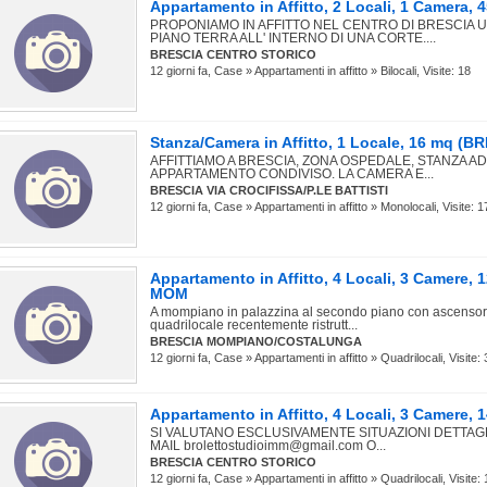
Appartamento in Affitto, 2 Locali, 1 Camera
PROPONIAMO IN AFFITTO NEL CENTRO DI BRESCIA 
PIANO TERRA ALL' INTERNO DI UNA CORTE....
BRESCIA CENTRO STORICO
12 giorni fa, Case » Appartamenti in affitto » Bilocali, Visite: 18
Stanza/Camera in Affitto, 1 Locale, 16 mq (
AFFITTIAMO A BRESCIA, ZONA OSPEDALE, STANZA A
APPARTAMENTO CONDIVISO. LA CAMERA E...
BRESCIA VIA CROCIFISSA/P.LE BATTISTI
12 giorni fa, Case » Appartamenti in affitto » Monolocali, Visite: 1
Appartamento in Affitto, 4 Locali, 3 Camere,
MOM
A mompiano in palazzina al secondo piano con ascenso
quadrilocale recentemente ristrutt...
BRESCIA MOMPIANO/COSTALUNGA
12 giorni fa, Case » Appartamenti in affitto » Quadrilocali, Visite:
Appartamento in Affitto, 4 Locali, 3 Camere
SI VALUTANO ESCLUSIVAMENTE SITUAZIONI DETTAGL
MAIL brolettostudioimm@gmail.com O...
BRESCIA CENTRO STORICO
12 giorni fa, Case » Appartamenti in affitto » Quadrilocali, Visite: