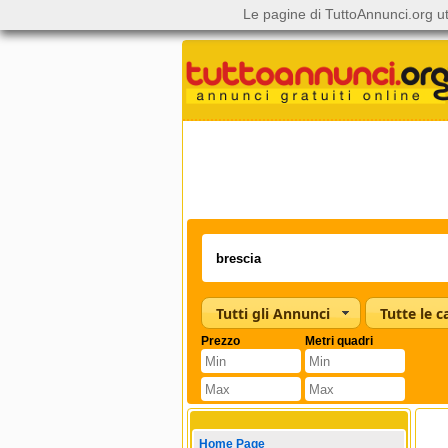
Le pagine di TuttoAnnunci.org ut
Tutti gli Annunci
Prezzo
Metri quadri
Home Page