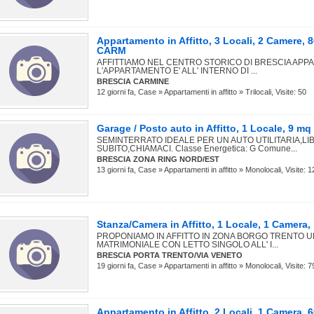
Appartamento in Affitto, 3 Locali, 2 Camere,
CARM
AFFITTIAMO NEL CENTRO STORICO DI BRESCIA APP
L'APPARTAMENTO E' ALL' INTERNO DI ...
BRESCIA CARMINE
12 giorni fa, Case » Appartamenti in affitto » Trilocali, Visite: 50
Garage / Posto auto in Affitto, 1 Locale, 9 
SEMINTERRATO IDEALE PER UN AUTO UTILITARIA,LI
SUBITO,CHIAMACI. Classe Energetica: G Comune...
BRESCIA ZONA RING NORD/EST
13 giorni fa, Case » Appartamenti in affitto » Monolocali, Visite: 1
Stanza/Camera in Affitto, 1 Locale, 1 Camer
PROPONIAMO IN AFFITTO IN ZONA BORGO TRENTO 
MATRIMONIALE CON LETTO SINGOLO ALL' I...
BRESCIA PORTA TRENTO/VIA VENETO
19 giorni fa, Case » Appartamenti in affitto » Monolocali, Visite: 7
Appartamento in Affitto, 2 Locali, 1 Camera