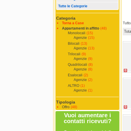
Tutte le Categorie
Categoria
Torna a Case
Tutt
Appartamenti in affitto
(48)
Tot
Monolocali
(15)
Agenzie
(15)
Bilocali
(13)
Agenzie
(13)
Trilocali
(9)
Agenzie
(9)
Quadrilocali
(8)
Agenzie
(8)
0
Esalocali
(2)
Agenzie
(2)
ALTRO
(1)
Agenzie
(1)
Tipologia
Offro
(48)
0
Vuoi aumentare i
contatti ricevuti?