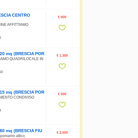
BRESCIA CENTRO
€ 600
INE AFFITTIAMO
0
, 120 mq (BRESCIA POR
€ 1.300
TIAMO QUADRILOCALE IN
 50
a, 15 mq (BRESCIA POR
€ 500
AMENTO CONDIVISO
9
 180 mq (BRESCIA FIU
€ 2.500
roponiamo attico