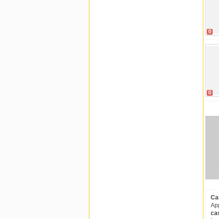
0
0
Cas
App
cas