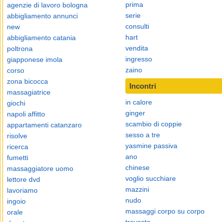
prima
agenzie di lavoro bologna
serie
abbigliamento annunci
consulti
new
hart
abbigliamento catania
vendita
poltrona
ingresso
giapponese imola
zaino
corso
zona bicocca
Incontri
massagiatrice
in calore
giochi
ginger
napoli affitto
scambio di coppie
appartamenti catanzaro
sesso a tre
risolve
yasmine passiva
ricerca
ano
fumetti
chinese
massaggiatore uomo
voglio succhiare
lettore dvd
mazzini
lavoriamo
nudo
ingoio
massaggi corpo su corpo
orale