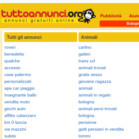
Pubblicità
Aiut
Bologn
Tutti gli annunci
Animali
roveri
carlino
benedetto
gattini
qualche
trans xxl
accesso
animali trovati
case palermo
gratis sesso
personalizzati
giovane ragazza
ape car piaggio
animali
insegnante ballo
animali in regalo
vendita moto
bologna
giochi auto
animali persi trovati
affitto catanzaro
bologna
km 0 lancia
pensione
via mazzini
gatti persiani in vendita
subito
tommi