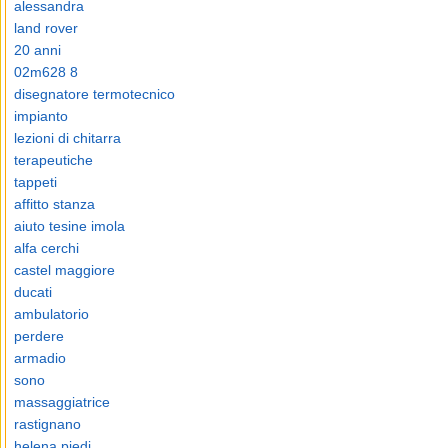
alessandra
land rover
20 anni
02m628 8
disegnatore termotecnico
impianto
lezioni di chitarra
terapeutiche
tappeti
affitto stanza
aiuto tesine imola
alfa cerchi
castel maggiore
ducati
ambulatorio
perdere
armadio
sono
massaggiatrice
rastignano
helena piedi