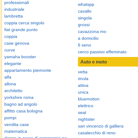
professionali
whatspp
industriale
cavallo
lambretta
singola
coppia cerca singolo
grossi
fiat grande punto
cavazzona mo
coppia
a domicilio
case genova
6 seno
curve
cerco passivo effeminato
yamaha booster
Auto e moto
elegante
appartamento piemonte
vetta
alfa
imola
allona
attiva
architetto
unica
yorkshire roma
bluemotion
bagno ad angolo
elettrico
affitto casa bologna
seat
pompi
nightster
vendita case
san vincenzo di galliera
matematica
casalecchio di reno