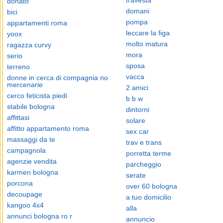
travesta
donato
domani
bici
pompa
appartamenti roma
leccare la figa
yoox
molto matura
ragazza curvy
mora
serio
sposa
terreno
vacca
donne in cerca di compagnia no
mercenarie
2 amici
cerco feticista piedi
b b w
stabile bologna
dintorni
affittasi
solare
affitto appartamento roma
sex car
massaggi da te
trav e trans
campagnola
porretta terme
agenzie vendita
parcheggio
karmen bologna
serate
porcona
over 60 bologna
decoupage
a tuo domicilio
kangoo 4x4
alla
annunci bologna ro r
annuncio