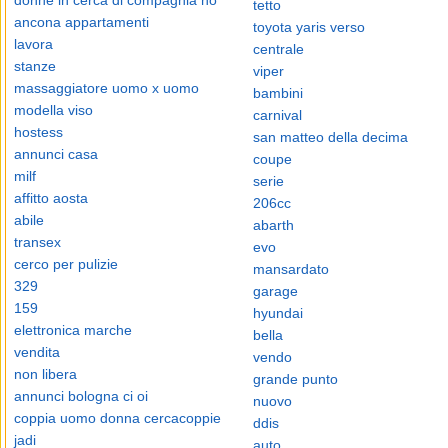
donne in cerca di compagnia no
tetto
ancona appartamenti
toyota yaris verso
lavora
centrale
stanze
viper
massaggiatore uomo x uomo
bambini
modella viso
carnival
hostess
san matteo della decima
annunci casa
coupe
milf
serie
affitto aosta
206cc
abile
abarth
transex
evo
cerco per pulizie
mansardato
329
garage
159
hyundai
elettronica marche
bella
vendita
vendo
non libera
grande punto
annunci bologna ci oi
nuovo
coppia uomo donna cercacoppie
ddis
jadi
auto