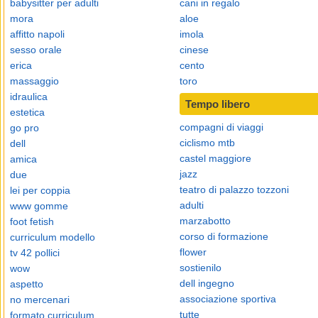
babysitter per adulti
cani in regalo
mora
aloe
affitto napoli
imola
sesso orale
cinese
erica
cento
massaggio
toro
idraulica
Tempo libero
estetica
compagni di viaggi
go pro
ciclismo mtb
dell
castel maggiore
amica
jazz
due
teatro di palazzo tozzoni
lei per coppia
adulti
www gomme
marzabotto
foot fetish
corso di formazione
curriculum modello
flower
tv 42 pollici
sostienilo
wow
dell ingegno
aspetto
associazione sportiva
no mercenari
tutte
formato curriculum