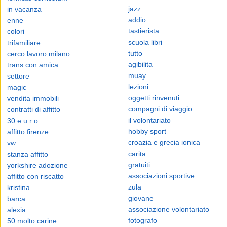
jazz
in vacanza
addio
enne
tastierista
colori
scuola libri
trifamiliare
tutto
cerco lavoro milano
agibilita
trans con amica
muay
settore
lezioni
magic
oggetti rinvenuti
vendita immobili
compagni di viaggio
contratti di affitto
il volontariato
30 e u r o
hobby sport
affitto firenze
croazia e grecia ionica
vw
carita
stanza affitto
gratuiti
yorkshire adozione
associazioni sportive
affitto con riscatto
zula
kristina
giovane
barca
associazione volontariato
alexia
fotografo
50 molto carine