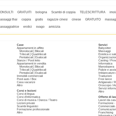
ONSULTI
GRATUITI
bologna
Scambi di coppia
TELESCRITTURA
imol
assaggi thai
coppia
gratis
ragazze cinesi
cinese
GRATUITO
massag
assaggiatrice
erotici
svago
amicizia
Case
Servizi
Appartamenti in affitto
Babysitter
|
Monolocali
Bilocali
Massaggi
|
Trilocali
Quadrilocali
Estetica e sal
|
Pentalocali
Esalocali
Organizzazion
Stanze / Posti letto
Casting / Prov
Appartamenti in vendita
Informatica
|
Monolocali
Bilocali
Manodopera
|
Trilocali
Quadrilocali
Pulizie e ass
|
Pentalocali
Esalocali
Imbiancature e
Immobili commerciali
Traduzioni
Posti auto / Box
Free lance
Casa vacanze
Artigianato / 
Altro
Oroscopo / As
Servizi informa
Corsi e lezioni
Altro
Corsi di lingua
Corsi d'informatica
Offerte di la
Corsi di musica / Danza / Teatro
Lavori da cas
Lezioni private
Formazione - 
Scambi linguistici
Commerciale /
Formazione professionale
Comunicazion
Altro
Franchising
Informatica /