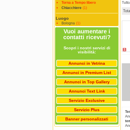
Torna a Tempo libero
Tutt
Chiacchiere
(1)
Tot
Luogo
Bologna
(1)
Vuoi aumentare i
contatti ricevuti?
Scopri i nostri servizi di
1
visibilità:
Annunci in Vetrina
Annunci in Premium List
Annunci in Top Gallery
Annunci Text Link
Servizio Exclusive
Servizio Plus
Te
Ann
Banner personalizzati
te
Ann