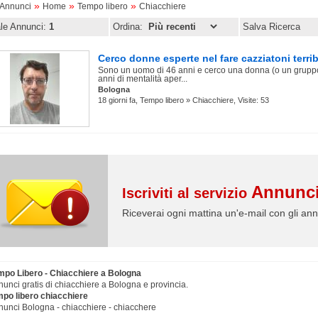
»
»
»
oAnnunci
Home
Tempo libero
Chiacchiere
ale Annunci:
1
Ordina:
Salva Ricerca
Cerco donne esperte nel fare cazziatoni terribi
Sono un uomo di 46 anni e cerco una donna (o un gruppo
anni di mentalità aper...
Bologna
18 giorni fa, Tempo libero » Chiacchiere, Visite: 53
Annunci
Iscriviti al servizio
Riceverai ogni mattina un'e-mail con gli ann
mpo Libero - Chiacchiere a Bologna
unci gratis di chiacchiere a Bologna e provincia.
mpo libero chiacchiere
unci Bologna - chiacchiere - chiacchere