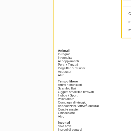
C
m
m
Animali
In regalo
In vendita
Accoppiamenti
Persi / Trovati
Dogsitter / Catsitter
Accessori
Altro
Tempo libero
Artisti e musicisti
Scambio libri
Oggetti smarriti e ritrovati
Hobby / Sport
Volontariato
Compagni di viaggio
Associazioni / Attività culturali
Corsi e master
Chiacchiere
Altro
Incontri
Solo amici
Incroci di sguardi