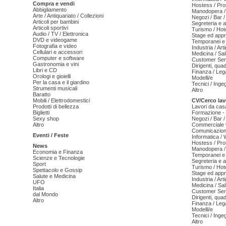
Compra e vendi
Hostess / Pr
Abbigliamento
Manodopera /
Arte / Antiquariato / Collezioni
Negozi / Bar /
Articoli per bambini
Segreteria e 
Articoli sportivi
Turismo / Hot
Audio / TV / Elettronica
Stage ed appr
DVD e videogame
Temporanei e 
Fotografia e video
Industria / Art
Cellulari e accessori
Medicina / Sal
Computer e software
Customer Serv
Gastronomia e vini
Dirigenti, qua
Libri e CD
Finanza / Leg
Orologi e gioielli
Modelli/e
Per la casa e il giardino
Tecnici / Inge
Strumenti musicali
Altro
Baratto
Mobili / Elettrodomestici
CV/Cerco lav
Prodotti di bellezza
Lavori da cas
Biglietti
Formazione - 
Sexy shop
Negozi / Bar /
Altro
Commerciale v
Comunicazion
Eventi / Feste
Informatica /
Hostess / Pr
News
Manodopera /
Economia e Finanza
Temporanei e 
Scienze e Tecnologie
Segreteria e 
Sport
Turismo / Hot
Spettacolo e Gossip
Stage ed appr
Salute e Medicina
Industria / Art
UFO
Medicina / Sal
Italia
Customer Serv
dal Mondo
Dirigenti, qua
Altro
Finanza / Leg
Modelli/e
Tecnici / Inge
Altro