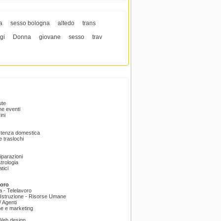
a
sesso bologna
altedo
trans
gi
Donna
giovane
sesso
trav
ute
e eventi
ini
istenza domestica
 traslochi
Riparazioni
trologia
tici
voro
a - Telelavoro
Istruzione - Risorse Umane
 Agenti
e e marketing
 Web design