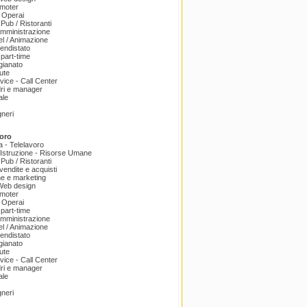
omoter
 Operai
 Pub / Ristoranti
amministrazione
el / Animazione
endistato
part-time
igianato
ute
ice - Call Center
dri e manager
ale
gneri
oro
a - Telelavoro
Istruzione - Risorse Umane
 Pub / Ristoranti
endite e acquisti
e e marketing
 Web design
omoter
 Operai
part-time
amministrazione
el / Animazione
endistato
igianato
ute
ice - Call Center
dri e manager
ale
gneri