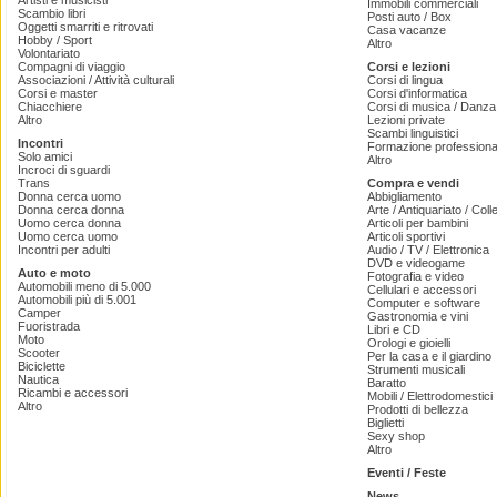
Artisti e musicisti
Immobili commerciali
Scambio libri
Posti auto / Box
Oggetti smarriti e ritrovati
Casa vacanze
Hobby / Sport
Altro
Volontariato
Compagni di viaggio
Corsi e lezioni
Associazioni / Attività culturali
Corsi di lingua
Corsi e master
Corsi d'informatica
Chiacchiere
Corsi di musica / Danza 
Altro
Lezioni private
Scambi linguistici
Incontri
Formazione professiona
Solo amici
Altro
Incroci di sguardi
Trans
Compra e vendi
Donna cerca uomo
Abbigliamento
Donna cerca donna
Arte / Antiquariato / Coll
Uomo cerca donna
Articoli per bambini
Uomo cerca uomo
Articoli sportivi
Incontri per adulti
Audio / TV / Elettronica
DVD e videogame
Auto e moto
Fotografia e video
Automobili meno di 5.000
Cellulari e accessori
Automobili più di 5.001
Computer e software
Camper
Gastronomia e vini
Fuoristrada
Libri e CD
Moto
Orologi e gioielli
Scooter
Per la casa e il giardino
Biciclette
Strumenti musicali
Nautica
Baratto
Ricambi e accessori
Mobili / Elettrodomestici
Altro
Prodotti di bellezza
Biglietti
Sexy shop
Altro
Eventi / Feste
News