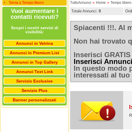
»
»
Torna a Tempo libero
TuttoAnnunci
Home
Tempo libero
Vuoi aumentare i
Totale Annunci:
0
Ord
contatti ricevuti?
Spiacenti !!!. A
Scopri i nostri servizi di
visibilità:
Non hai trovato q
Annunci in Vetrina
Annunci in Premium List
Inserisci GRATIS 
Inserisci Annunc
Annunci in Top Gallery
In questo modo po
Annunci Text Link
interessati al tu
Servizio Exclusive
Servizio Plus
Banner personalizzati
I
R