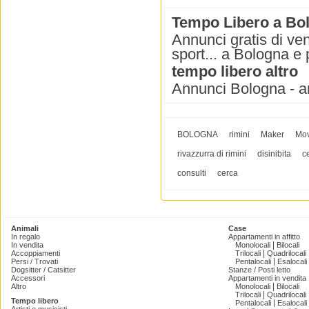
Tempo Libero a Bo
Annunci gratis di vend
sport... a Bologna e 
tempo libero altro
Annunci Bologna - a
BOLOGNA
rimini
Maker
Mov
rivazzurra di rimini
disinibita
c
consulti
cerca
Animali
Case
In regalo
Appartamenti in affitto
|
In vendita
Monolocali
Bilocali
|
Accoppiamenti
Trilocali
Quadrilocali
|
Persi / Trovati
Pentalocali
Esalocali
Dogsitter / Catsitter
Stanze / Posti letto
Accessori
Appartamenti in vendita
|
Altro
Monolocali
Bilocali
|
Trilocali
Quadrilocali
Tempo libero
|
Pentalocali
Esalocali