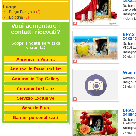
34884
Sofferen
Luogo
Lavorati
Borgo Panigale
(2)
Bologn
Bologna
(3)
4 giorni 
4
Vuoi aumentare i
contatti ricevuti?
BRASI
34884
Scopri i nostri servizi di
Soffere
visibilità:
PROTEZ
Bologn
10 giorni
Annunci in Vetrina
4
Annunci in Premium List
Gran r
Eseguo 
Annunci in Top Gallery
Borgo P
21 giorni
Annunci Text Link
Servizio Exclusive
0
Servizio Plus
BRASI
34884
Banner personalizzati
Soffere
e Purifi
Bologn
37 giorni