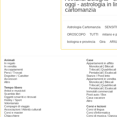
oggi - astrologia in 
cartomanzia
Astrologia Cartomanzia
SENSIT
OROSCOPO
TUTTI
milano e p
bologna e provincia
Gira
ARI
Animali
Case
In regalo
Appartamenti in affitto
|
In vendita
Monolocali
Bilocali
|
Accoppiamenti
Trilocali
Quadrilocali
|
Persi / Trovati
Pentalocali
Esalocali
Dogsitter / Catsitter
Stanze / Posti letto
Accessori
Appartamenti in vendita
|
Altro
Monolocali
Bilocali
|
Trilocali
Quadrilocali
Tempo libero
|
Pentalocali
Esalocali
Artisti e musicisti
Immobili commerciali
Scambio libri
Posti auto / Box
Oggetti smarriti e ritrovati
Casa vacanze
Hobby / Sport
Altro
Volontariato
Compagni di viaggio
Corsi e lezioni
Associazioni / Attività culturali
Corsi di lingua
Corsi e master
Corsi d'informatica
Chiacchiere
Corsi di musica / Danza 