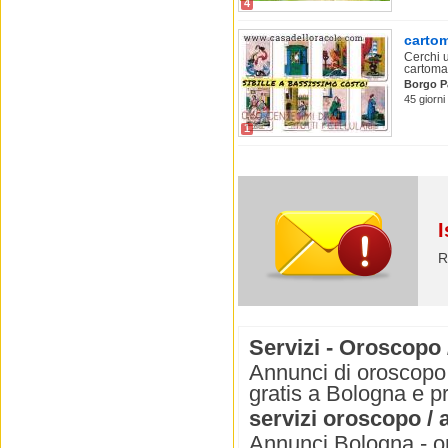
4
cartom
Cerchi u
cartoman
Borgo P
45 giorni
1
I
R
Servizi - Oroscopo 
Annunci di oroscopo 
gratis a Bologna e pr
servizi oroscopo / 
Annunci Bologna - or