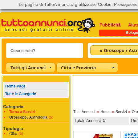
Le pagine di TuttoAnnunci.org utilizzano Cookie. Proseguendo
Pubblicità
Aiut
Bologn
» Oroscopo / Astr
Tutti gli Annunci
Città e Provincia
Home Page
Tutte le Categorie
Categoria
»
»
»
Torna a Servizi
TuttoAnnunci
Home
Servizi
Oro
Oroscopo / Astrologia
(5)
Totale Annunci:
5
Ord
Tipologia
Offro
(5)
BRASI