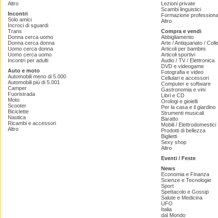
Altro
Lezioni private
Scambi linguistici
Incontri
Formazione professiona
Solo amici
Altro
Incroci di sguardi
Trans
Compra e vendi
Donna cerca uomo
Abbigliamento
Donna cerca donna
Arte / Antiquariato / Coll
Uomo cerca donna
Articoli per bambini
Uomo cerca uomo
Articoli sportivi
Incontri per adulti
Audio / TV / Elettronica
DVD e videogame
Auto e moto
Fotografia e video
Automobili meno di 5.000
Cellulari e accessori
Automobili più di 5.001
Computer e software
Camper
Gastronomia e vini
Fuoristrada
Libri e CD
Moto
Orologi e gioielli
Scooter
Per la casa e il giardino
Biciclette
Strumenti musicali
Nautica
Baratto
Ricambi e accessori
Mobili / Elettrodomestici
Altro
Prodotti di bellezza
Biglietti
Sexy shop
Altro
Eventi / Feste
News
Economia e Finanza
Scienze e Tecnologie
Sport
Spettacolo e Gossip
Salute e Medicina
UFO
Italia
dal Mondo