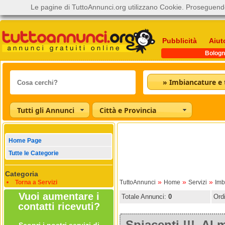
Le pagine di TuttoAnnunci.org utilizzano Cookie. Proseguendo
Pubblicità
Aiut
Bologn
Tutti gli Annunci
Città e Provincia
Home Page
Tutte le Categorie
Categoria
»
»
»
Torna a Servizi
TuttoAnnunci
Home
Servizi
Imb
Vuoi aumentare i
Totale Annunci:
0
Ord
contatti ricevuti?