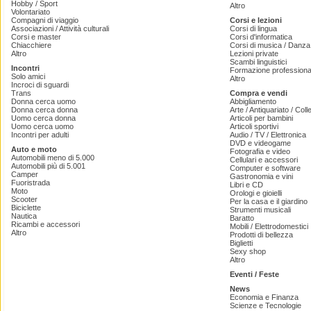
Hobby / Sport
Altro
Volontariato
Compagni di viaggio
Corsi e lezioni
Associazioni / Attività culturali
Corsi di lingua
Corsi e master
Corsi d'informatica
Chiacchiere
Corsi di musica / Danza 
Altro
Lezioni private
Scambi linguistici
Incontri
Formazione professiona
Solo amici
Altro
Incroci di sguardi
Trans
Compra e vendi
Donna cerca uomo
Abbigliamento
Donna cerca donna
Arte / Antiquariato / Coll
Uomo cerca donna
Articoli per bambini
Uomo cerca uomo
Articoli sportivi
Incontri per adulti
Audio / TV / Elettronica
DVD e videogame
Auto e moto
Fotografia e video
Automobili meno di 5.000
Cellulari e accessori
Automobili più di 5.001
Computer e software
Camper
Gastronomia e vini
Fuoristrada
Libri e CD
Moto
Orologi e gioielli
Scooter
Per la casa e il giardino
Biciclette
Strumenti musicali
Nautica
Baratto
Ricambi e accessori
Mobili / Elettrodomestici
Altro
Prodotti di bellezza
Biglietti
Sexy shop
Altro
Eventi / Feste
News
Economia e Finanza
Scienze e Tecnologie