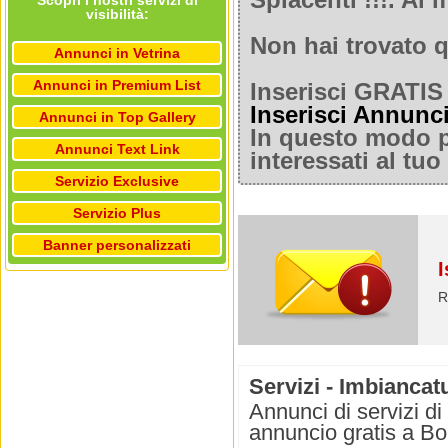
Spiacenti !!!. A
Scopri i nostri servizi di
visibilità:
Non hai trovato q
Annunci in Vetrina
Annunci in Premium List
Inserisci GRATIS 
Inserisci Annunc
Annunci in Top Gallery
In questo modo po
Annunci Text Link
interessati al tu
Servizio Exclusive
Servizio Plus
Banner personalizzati
I
R
Servizi - Imbiancat
Annunci di servizi di
annuncio gratis a Bo