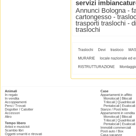
servizi imbiancatur
Annunci Bologna - fai d
cartongesso - traslo
trasporti traslochi - d
traslochi
Traslochi
Devi
trasloco
MAS
MURARIE
locale nazionale ed e
RISTRUTTURAZIONE
Montaggi
Animali
Case
In regalo
Appartamenti in affitto
|
In vendita
Monolocali
Bilocali
|
Accoppiamenti
Trilocali
Quadrilocali
|
Persi / Trovati
Pentalocali
Esalocali
Dogsitter / Catsitter
Stanze / Posti letto
Accessori
Appartamenti in vendita
|
Altro
Monolocali
Bilocali
|
Trilocali
Quadrilocali
Tempo libero
|
Pentalocali
Esalocali
Artisti e musicisti
Immobili commerciali
Scambio libri
Posti auto / Box
Oggetti smarriti e ritrovati
Casa vacanze