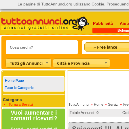
Le pagine di TuttoAnnunci.org utilizzano Cookie. Proseguendo
Pubblicità
Aiut
Bologn
» Free lance
Tutti gli Annunci
Città e Provincia
Home Page
Tutte le Categorie
Categoria
»
»
»
Torna a Servizi
TuttoAnnunci
Home
Servizi
Fre
Vuoi aumentare i
Totale Annunci:
0
Ord
contatti ricevuti?