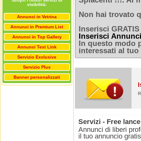
Spiacenti !!!. A
Scopri i nostri servizi di
visibilità:
Non hai trovato q
Annunci in Vetrina
Annunci in Premium List
Inserisci GRATIS 
Inserisci Annunc
Annunci in Top Gallery
In questo modo po
Annunci Text Link
interessati al tu
Servizio Exclusive
Servizio Plus
Banner personalizzati
I
R
Servizi - Free lanc
Annunci di liberi pr
il tuo annuncio grati