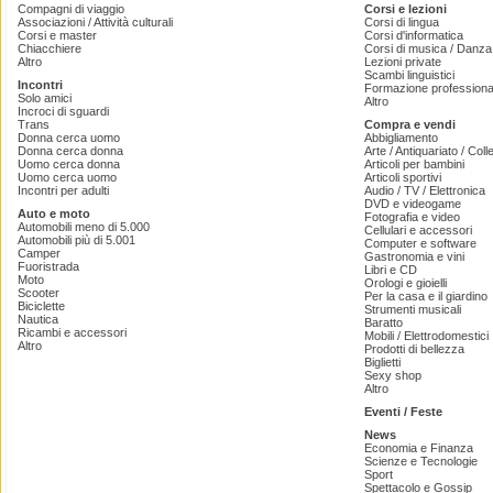
Compagni di viaggio
Corsi e lezioni
Associazioni / Attività culturali
Corsi di lingua
Corsi e master
Corsi d'informatica
Chiacchiere
Corsi di musica / Danza 
Altro
Lezioni private
Scambi linguistici
Incontri
Formazione professiona
Solo amici
Altro
Incroci di sguardi
Trans
Compra e vendi
Donna cerca uomo
Abbigliamento
Donna cerca donna
Arte / Antiquariato / Coll
Uomo cerca donna
Articoli per bambini
Uomo cerca uomo
Articoli sportivi
Incontri per adulti
Audio / TV / Elettronica
DVD e videogame
Auto e moto
Fotografia e video
Automobili meno di 5.000
Cellulari e accessori
Automobili più di 5.001
Computer e software
Camper
Gastronomia e vini
Fuoristrada
Libri e CD
Moto
Orologi e gioielli
Scooter
Per la casa e il giardino
Biciclette
Strumenti musicali
Nautica
Baratto
Ricambi e accessori
Mobili / Elettrodomestici
Altro
Prodotti di bellezza
Biglietti
Sexy shop
Altro
Eventi / Feste
News
Economia e Finanza
Scienze e Tecnologie
Sport
Spettacolo e Gossip