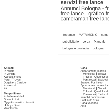
servizi free lance
Annunci Bologna - fre
free lance - grafico f
cameraman free lan
freelance
MATRIMONIO
come
pubblicitario
cerca
Manuale
bologna e provincia
bologna
Animali
Case
In regalo
Appartamenti in affitto
|
In vendita
Monolocali
Bilocali
|
Accoppiamenti
Trilocali
Quadrilocali
|
Persi / Trovati
Pentalocali
Esalocali
Dogsitter / Catsitter
Stanze / Posti letto
Accessori
Appartamenti in vendita
|
Altro
Monolocali
Bilocali
|
Trilocali
Quadrilocali
Tempo libero
|
Pentalocali
Esalocali
Artisti e musicisti
Immobili commerciali
Scambio libri
Posti auto / Box
Oggetti smarriti e ritrovati
Casa vacanze
Hobby / Sport
Altro
Volontariato