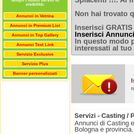
Spiacenti !!!. A
Scopri i nostri servizi di
visibilità:
Non hai trovato q
Annunci in Vetrina
Annunci in Premium List
Inserisci GRATIS 
Inserisci Annunc
Annunci in Top Gallery
In questo modo po
Annunci Text Link
interessati al tu
Servizio Exclusive
Servizio Plus
Banner personalizzati
I
R
Servizi - Casting /
Annunci di Casting e
Bologna e provincia.