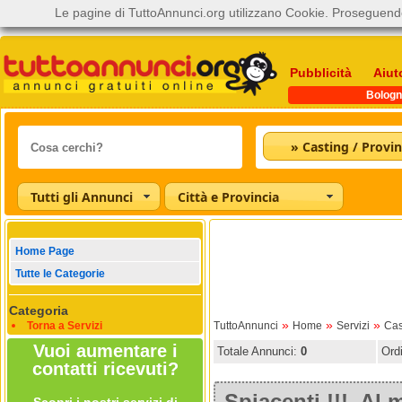
Le pagine di TuttoAnnunci.org utilizzano Cookie. Proseguendo
Pubblicità
Aiut
Bologn
» Casting / Provin
Tutti gli Annunci
Città e Provincia
Home Page
Tutte le Categorie
Categoria
»
»
»
Torna a Servizi
TuttoAnnunci
Home
Servizi
Cas
Vuoi aumentare i
Totale Annunci:
0
Ord
contatti ricevuti?