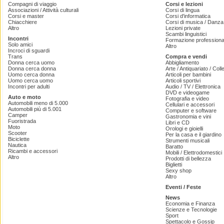
Compagni di viaggio
Corsi e lezioni
Associazioni / Attività culturali
Corsi di lingua
Corsi e master
Corsi d'informatica
Chiacchiere
Corsi di musica / Danza 
Altro
Lezioni private
Scambi linguistici
Incontri
Formazione professiona
Solo amici
Altro
Incroci di sguardi
Trans
Compra e vendi
Donna cerca uomo
Abbigliamento
Donna cerca donna
Arte / Antiquariato / Coll
Uomo cerca donna
Articoli per bambini
Uomo cerca uomo
Articoli sportivi
Incontri per adulti
Audio / TV / Elettronica
DVD e videogame
Auto e moto
Fotografia e video
Automobili meno di 5.000
Cellulari e accessori
Automobili più di 5.001
Computer e software
Camper
Gastronomia e vini
Fuoristrada
Libri e CD
Moto
Orologi e gioielli
Scooter
Per la casa e il giardino
Biciclette
Strumenti musicali
Nautica
Baratto
Ricambi e accessori
Mobili / Elettrodomestici
Altro
Prodotti di bellezza
Biglietti
Sexy shop
Altro
Eventi / Feste
News
Economia e Finanza
Scienze e Tecnologie
Sport
Spettacolo e Gossip