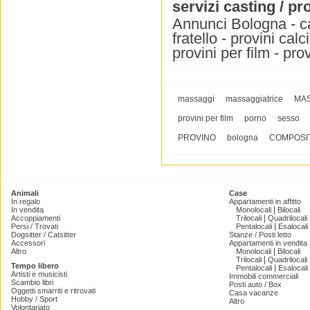
servizi casting / pr
Annunci Bologna - cas
fratello - provini calc
provini per film - pro
massaggi
massaggiatrice
MAS
provini per film
porno
sesso
PROVINO
bologna
COMPOSI
Animali
Case
In regalo
Appartamenti in affitto
|
In vendita
Monolocali
Bilocali
|
Accoppiamenti
Trilocali
Quadrilocali
|
Persi / Trovati
Pentalocali
Esalocali
Dogsitter / Catsitter
Stanze / Posti letto
Accessori
Appartamenti in vendita
|
Altro
Monolocali
Bilocali
|
Trilocali
Quadrilocali
Tempo libero
|
Pentalocali
Esalocali
Artisti e musicisti
Immobili commerciali
Scambio libri
Posti auto / Box
Oggetti smarriti e ritrovati
Casa vacanze
Hobby / Sport
Altro
Volontariato