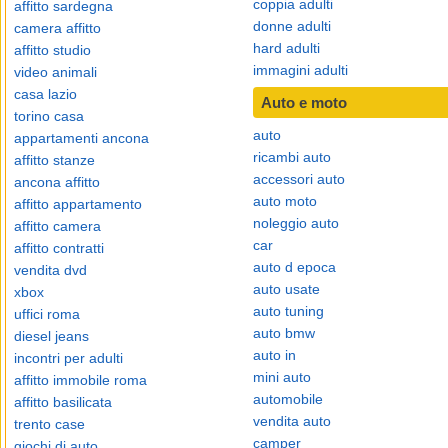
coppia adulti
affitto sardegna
donne adulti
camera affitto
hard adulti
affitto studio
immagini adulti
video animali
casa lazio
Auto e moto
torino casa
auto
appartamenti ancona
ricambi auto
affitto stanze
accessori auto
ancona affitto
auto moto
affitto appartamento
noleggio auto
affitto camera
car
affitto contratti
auto d epoca
vendita dvd
auto usate
xbox
auto tuning
uffici roma
auto bmw
diesel jeans
auto in
incontri per adulti
mini auto
affitto immobile roma
automobile
affitto basilicata
vendita auto
trento case
camper
giochi di auto