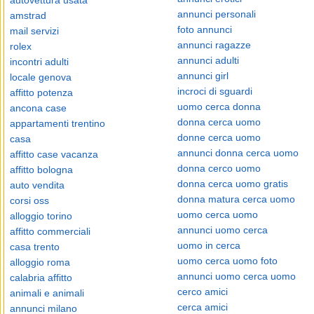
autovettura usata
annunci personali
amstrad
foto annunci
mail servizi
annunci ragazze
rolex
annunci adulti
incontri adulti
annunci girl
locale genova
incroci di sguardi
affitto potenza
uomo cerca donna
ancona case
donna cerca uomo
appartamenti trentino
donne cerca uomo
casa
annunci donna cerca uomo
affitto case vacanza
donna cerco uomo
affitto bologna
donna cerca uomo gratis
auto vendita
donna matura cerca uomo
corsi oss
uomo cerca uomo
alloggio torino
annunci uomo cerca
affitto commerciali
uomo in cerca
casa trento
uomo cerca uomo foto
alloggio roma
annunci uomo cerca uomo
calabria affitto
cerco amici
animali e animali
cerca amici
annunci milano