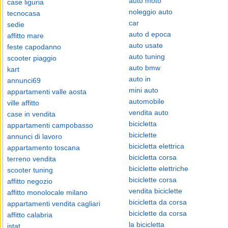
auto moto
case liguria
noleggio auto
tecnocasa
car
sedie
auto d epoca
affitto mare
auto usate
feste capodanno
auto tuning
scooter piaggio
auto bmw
kart
auto in
annunci69
mini auto
appartamenti valle aosta
automobile
ville affitto
vendita auto
case in vendita
bicicletta
appartamenti campobasso
biciclette
annunci di lavoro
bicicletta elettrica
appartamento toscana
bicicletta corsa
terreno vendita
biciclette elettriche
scooter tuning
biciclette corsa
affitto negozio
vendita biciclette
affitto monolocale milano
bicicletta da corsa
appartamenti vendita cagliari
biciclette da corsa
affitto calabria
la bicicletta
istat